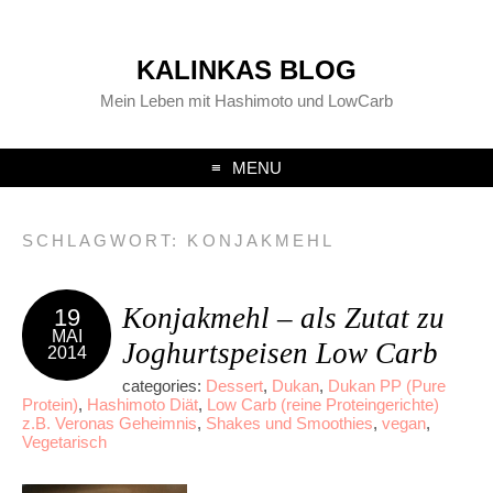
KALINKAS BLOG
Mein Leben mit Hashimoto und LowCarb
MENU
SCHLAGWORT:
KONJAKMEHL
Konjakmehl – als Zutat zu
19
MAI
Joghurtspeisen Low Carb
2014
categories:
Dessert
,
Dukan
,
Dukan PP (Pure
Protein)
,
Hashimoto Diät
,
Low Carb (reine Proteingerichte)
z.B. Veronas Geheimnis
,
Shakes und Smoothies
,
vegan
,
Vegetarisch