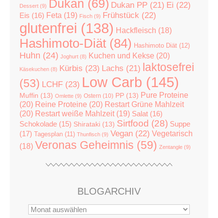
Dukan
(69)
Dukan PP
(21)
Ei
(22)
Dessert
(9)
Feta
(19)
Frühstück
(22)
Eis
(16)
Fisch
(9)
glutenfrei
(138)
Hackfleisch
(18)
Hashimoto-Diät
(84)
Hashimoto Diät
(12)
Huhn
(24)
Kuchen und Kekse
(20)
Joghurt
(8)
laktosefrei
Kürbis
(23)
Lachs
(21)
Käsekuchen
(8)
Low Carb
(145)
(53)
LCHF
(23)
Pure Proteine
Muffin
(13)
PP
(13)
Ostern
(10)
Omlette
(9)
(20)
Reine Proteine
(20)
Restart Grüne Mahlzeit
(20)
Restart weiße Mahlzeit
(19)
Salat
(16)
Sirtfood
(28)
Suppe
Schokolade
(15)
Shirataki
(13)
Vegan
(22)
(17)
Vegetarisch
Tagesplan
(11)
Thunfisch
(9)
Veronas Geheimnis
(59)
(18)
Zentangle
(9)
BLOGARCHIV