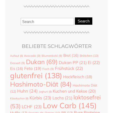
Search
BELIEBTE SCHLAGWÖRTER
Brot
(16)
Brötchen
(10)
Auflauf
(8)
Avocado
(9)
Blumenkohl
(9)
Dukan
(69)
Dukan PP
(21)
Ei
(22)
Dessert
(9)
Frühstück
(22)
Feta
(19)
Eis
(16)
Fisch
(9)
glutenfrei
(138)
Hackfleisch
(18)
Hashimoto-Diät
(84)
Hashimoto Diät
Huhn
(24)
Kuchen und Kekse
(20)
(12)
Joghurt
(8)
laktosefrei
Kürbis
(23)
Lachs
(21)
Käsekuchen
(8)
Low Carb
(145)
(53)
LCHF
(23)
Pure Proteine
Muffin
(13)
PP
(13)
Ostern
(10)
Omlette
(9)