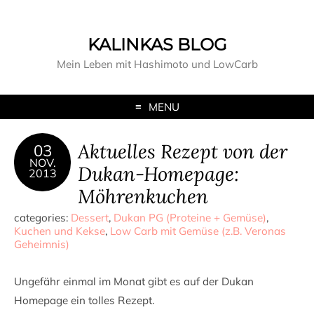
KALINKAS BLOG
Mein Leben mit Hashimoto und LowCarb
MENU
Aktuelles Rezept von der
03
NOV.
Dukan-Homepage:
2013
Möhrenkuchen
categories:
Dessert
,
Dukan PG (Proteine + Gemüse)
,
Kuchen und Kekse
,
Low Carb mit Gemüse (z.B. Veronas
Geheimnis)
Ungefähr einmal im Monat gibt es auf der Dukan
Homepage ein tolles Rezept.