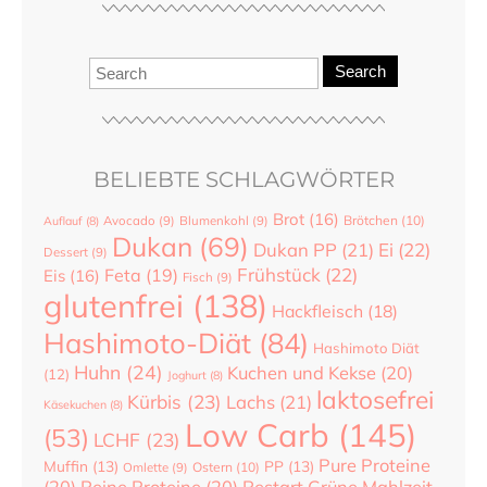
Search
BELIEBTE SCHLAGWÖRTER
Brot
(16)
Brötchen
(10)
Auflauf
(8)
Avocado
(9)
Blumenkohl
(9)
Dukan
(69)
Dukan PP
(21)
Ei
(22)
Dessert
(9)
Frühstück
(22)
Feta
(19)
Eis
(16)
Fisch
(9)
glutenfrei
(138)
Hackfleisch
(18)
Hashimoto-Diät
(84)
Hashimoto Diät
Huhn
(24)
Kuchen und Kekse
(20)
(12)
Joghurt
(8)
laktosefrei
Kürbis
(23)
Lachs
(21)
Käsekuchen
(8)
Low Carb
(145)
(53)
LCHF
(23)
Pure Proteine
Muffin
(13)
PP
(13)
Ostern
(10)
Omlette
(9)
(20)
Reine Proteine
(20)
Restart Grüne Mahlzeit