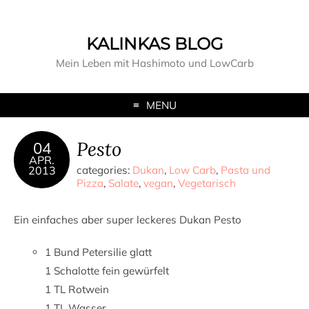
KALINKAS BLOG
Mein Leben mit Hashimoto und LowCarb
MENU
Pesto
04
APR.
2013
categories:
Dukan
,
Low Carb
,
Pasta und
Pizza
,
Salate
,
vegan
,
Vegetarisch
Ein einfaches aber super leckeres Dukan Pesto
1 Bund Petersilie glatt
1 Schalotte fein gewürfelt
1 TL Rotwein
1 TL Wasser