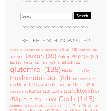
Search
BELIEBTE SCHLAGWÖRTER
Brot
(16)
Brötchen
(10)
Auflauf
(8)
Avocado
(9)
Blumenkohl
(9)
Dukan
(69)
Dukan PP
(21)
Ei
(22)
Dessert
(9)
Frühstück
(22)
Feta
(19)
Eis
(16)
Fisch
(9)
glutenfrei
(138)
Hackfleisch
(18)
Hashimoto-Diät
(84)
Hashimoto Diät
Huhn
(24)
Kuchen und Kekse
(20)
(12)
Joghurt
(8)
laktosefrei
Kürbis
(23)
Lachs
(21)
Käsekuchen
(8)
Low Carb
(145)
(53)
LCHF
(23)
Pure Proteine
Muffin
(13)
PP
(13)
Ostern
(10)
Omlette
(9)
(20)
Reine Proteine
(20)
Restart Grüne Mahlzeit