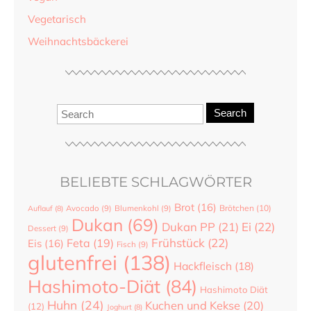
Vegetarisch
Weihnachtsbäckerei
Search
BELIEBTE SCHLAGWÖRTER
Brot
(16)
Brötchen
(10)
Auflauf
(8)
Avocado
(9)
Blumenkohl
(9)
Dukan
(69)
Dukan PP
(21)
Ei
(22)
Dessert
(9)
Frühstück
(22)
Feta
(19)
Eis
(16)
Fisch
(9)
glutenfrei
(138)
Hackfleisch
(18)
Hashimoto-Diät
(84)
Hashimoto Diät
Huhn
(24)
Kuchen und Kekse
(20)
(12)
Joghurt
(8)