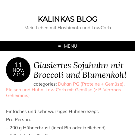
KALINKAS BLOG
Mein Leben mit Hashimoto und LowCarb
MENU
Glasiertes Sojahuhn mit
11
NOV.
Broccoli und Blumenkohl
2013
categories:
Dukan PG (Proteine + Gemüse)
,
Fleisch und Huhn
,
Low Carb mit Gemüse (z.B. Veronas
Geheimnis)
Einfaches und sehr würziges Hühnerrezept.
Pro Person:
– 200 g Hühnerbrust (ideal Bio oder freilebend)