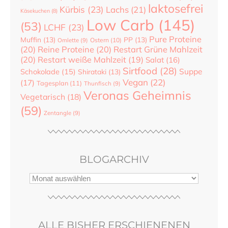
laktosefrei
Kürbis
(23)
Lachs
(21)
Käsekuchen
(8)
Low Carb
(145)
(53)
LCHF
(23)
Pure Proteine
Muffin
(13)
PP
(13)
Ostern
(10)
Omlette
(9)
(20)
Reine Proteine
(20)
Restart Grüne Mahlzeit
(20)
Restart weiße Mahlzeit
(19)
Salat
(16)
Sirtfood
(28)
Suppe
Schokolade
(15)
Shirataki
(13)
Vegan
(22)
(17)
Tagesplan
(11)
Thunfisch
(9)
Veronas Geheimnis
Vegetarisch
(18)
(59)
Zentangle
(9)
BLOGARCHIV
ALLE BISHER ERSCHIENENEN