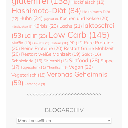
glutenfrei
(138)
Hackfleisch
(18)
Hashimoto-Diät
(84)
Hashimoto Diät
Huhn
(24)
Kuchen und Kekse
(20)
(12)
Joghurt
(8)
laktosefrei
Kürbis
(23)
Lachs
(21)
Käsekuchen
(8)
Low Carb
(145)
(53)
LCHF
(23)
Pure Proteine
Muffin
(13)
PP
(13)
Ostern
(10)
Omlette
(9)
(20)
Reine Proteine
(20)
Restart Grüne Mahlzeit
(20)
Restart weiße Mahlzeit
(19)
Salat
(16)
Sirtfood
(28)
Suppe
Schokolade
(15)
Shirataki
(13)
Vegan
(22)
(17)
Tagesplan
(11)
Thunfisch
(9)
Veronas Geheimnis
Vegetarisch
(18)
(59)
Zentangle
(9)
BLOGARCHIV