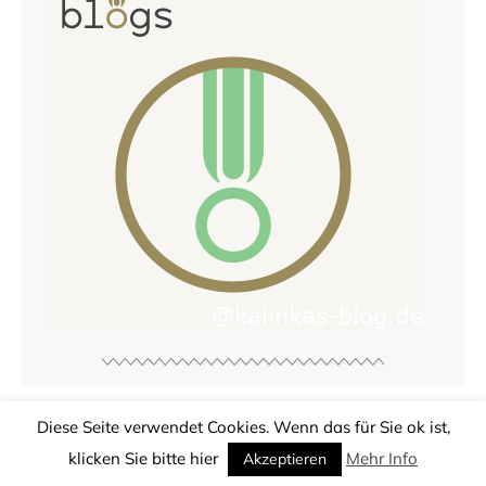
Diese Seite verwendet Cookies. Wenn das für Sie ok ist,
© Copyright
Kalinkas Blog
2026. Powered by
WordPress
.
klicken Sie bitte hier
Mehr Info
Datenschutzerklärung DSGVO
Designed by Bluchic
Akzeptieren