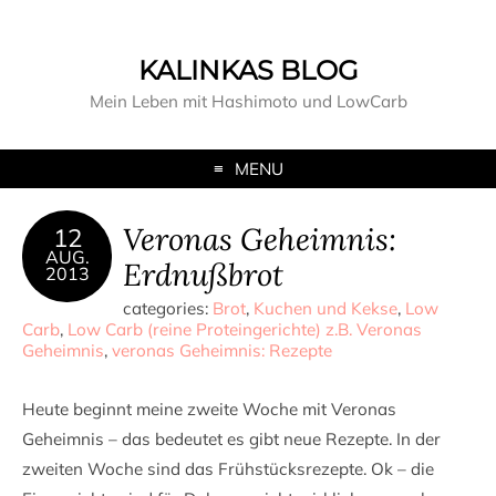
KALINKAS BLOG
Mein Leben mit Hashimoto und LowCarb
MENU
Veronas Geheimnis:
12
AUG.
Erdnußbrot
2013
categories:
Brot
,
Kuchen und Kekse
,
Low
Carb
,
Low Carb (reine Proteingerichte) z.B. Veronas
Geheimnis
,
veronas Geheimnis: Rezepte
Heute beginnt meine zweite Woche mit Veronas
Geheimnis – das bedeutet es gibt neue Rezepte. In der
zweiten Woche sind das Frühstücksrezepte. Ok – die