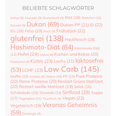
BELIEBTE SCHLAGWÖRTER
Brot
(16)
Brötchen
(10)
Auflauf
(8)
Avocado
(9)
Blumenkohl
(9)
Dukan
(69)
Dukan PP
(21)
Ei
(22)
Dessert
(9)
Frühstück
(22)
Feta
(19)
Eis
(16)
Fisch
(9)
glutenfrei
(138)
Hackfleisch
(18)
Hashimoto-Diät
(84)
Hashimoto Diät
Huhn
(24)
Kuchen und Kekse
(20)
(12)
Joghurt
(8)
laktosefrei
Kürbis
(23)
Lachs
(21)
Käsekuchen
(8)
Low Carb
(145)
(53)
LCHF
(23)
Pure Proteine
Muffin
(13)
PP
(13)
Ostern
(10)
Omlette
(9)
(20)
Reine Proteine
(20)
Restart Grüne Mahlzeit
(20)
Restart weiße Mahlzeit
(19)
Salat
(16)
Sirtfood
(28)
Suppe
Schokolade
(15)
Shirataki
(13)
Vegan
(22)
(17)
Tagesplan
(11)
Thunfisch
(9)
Veronas Geheimnis
Vegetarisch
(18)
(59)
Zentangle
(9)