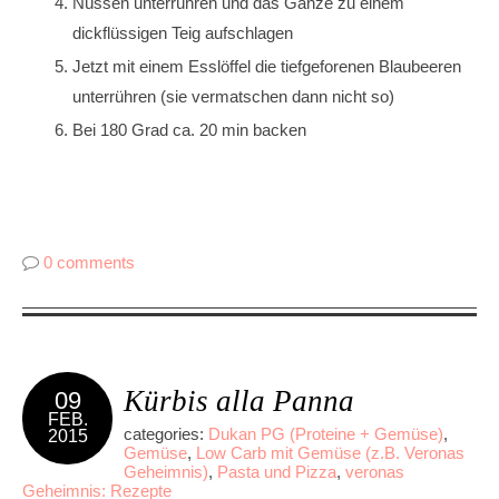
Nüssen unterrühren und das Ganze zu einem
dickflüssigen Teig aufschlagen
Jetzt mit einem Esslöffel die tiefgeforenen Blaubeeren
unterrühren (sie vermatschen dann nicht so)
Bei 180 Grad ca. 20 min backen
0 comments
Kürbis alla Panna
09
FEB.
categories:
Dukan PG (Proteine + Gemüse)
,
2015
Gemüse
,
Low Carb mit Gemüse (z.B. Veronas
Geheimnis)
,
Pasta und Pizza
,
veronas
Geheimnis: Rezepte