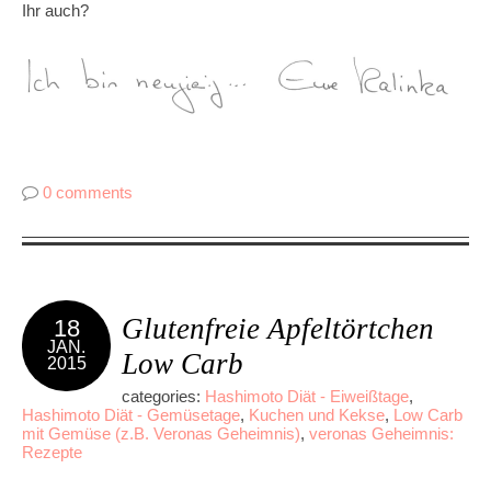
Ihr auch?
0 comments
Glutenfreie Apfeltörtchen
18
JAN.
Low Carb
2015
categories:
Hashimoto Diät - Eiweißtage
,
Hashimoto Diät - Gemüsetage
,
Kuchen und Kekse
,
Low Carb
mit Gemüse (z.B. Veronas Geheimnis)
,
veronas Geheimnis:
Rezepte