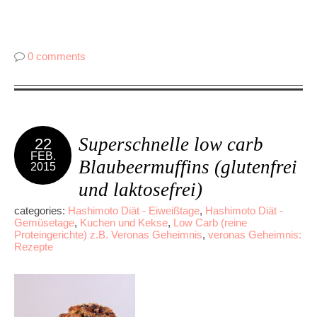
0 comments
Superschnelle low carb
22
FEB.
Blaubeermuffins (glutenfrei
2015
und laktosefrei)
categories:
Hashimoto Diät - Eiweißtage
,
Hashimoto Diät -
Gemüsetage
,
Kuchen und Kekse
,
Low Carb (reine
Proteingerichte) z.B. Veronas Geheimnis
,
veronas Geheimnis:
Rezepte