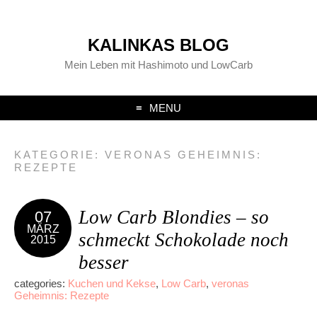
KALINKAS BLOG
Mein Leben mit Hashimoto und LowCarb
MENU
KATEGORIE:
VERONAS GEHEIMNIS:
REZEPTE
Low Carb Blondies – so
07
MÄRZ
schmeckt Schokolade noch
2015
besser
categories:
Kuchen und Kekse
,
Low Carb
,
veronas
Geheimnis: Rezepte