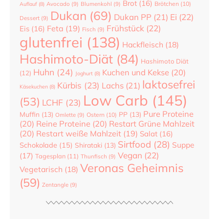
Brot
(16)
Brötchen
(10)
Auflauf
(8)
Avocado
(9)
Blumenkohl
(9)
Dukan
(69)
Dukan PP
(21)
Ei
(22)
Dessert
(9)
Frühstück
(22)
Feta
(19)
Eis
(16)
Fisch
(9)
glutenfrei
(138)
Hackfleisch
(18)
Hashimoto-Diät
(84)
Hashimoto Diät
Huhn
(24)
Kuchen und Kekse
(20)
(12)
Joghurt
(8)
laktosefrei
Kürbis
(23)
Lachs
(21)
Käsekuchen
(8)
Low Carb
(145)
(53)
LCHF
(23)
Pure Proteine
Muffin
(13)
PP
(13)
Ostern
(10)
Omlette
(9)
(20)
Reine Proteine
(20)
Restart Grüne Mahlzeit
(20)
Restart weiße Mahlzeit
(19)
Salat
(16)
Sirtfood
(28)
Suppe
Schokolade
(15)
Shirataki
(13)
Vegan
(22)
(17)
Tagesplan
(11)
Thunfisch
(9)
Veronas Geheimnis
Vegetarisch
(18)
(59)
Zentangle
(9)