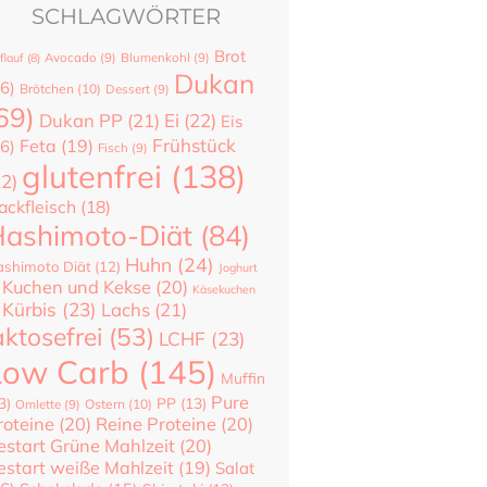
SCHLAGWÖRTER
Brot
flauf
(8)
Avocado
(9)
Blumenkohl
(9)
Dukan
6)
Brötchen
(10)
Dessert
(9)
69)
Dukan PP
(21)
Ei
(22)
Eis
Frühstück
Feta
(19)
6)
Fisch
(9)
glutenfrei
(138)
22)
ackfleisch
(18)
ashimoto-Diät
(84)
Huhn
(24)
shimoto Diät
(12)
Joghurt
Kuchen und Kekse
(20)
Käsekuchen
Kürbis
(23)
Lachs
(21)
aktosefrei
(53)
LCHF
(23)
Low Carb
(145)
Muffin
Pure
3)
PP
(13)
Ostern
(10)
Omlette
(9)
roteine
(20)
Reine Proteine
(20)
estart Grüne Mahlzeit
(20)
estart weiße Mahlzeit
(19)
Salat