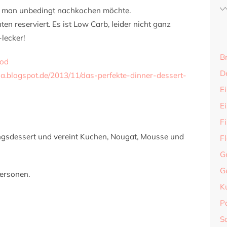
e man unbedingt nachkochen möchte.
en reserviert. Es ist Low Carb, leider nicht ganz
lecker!
B
ood
D
ia.blogspot.de/2013/11/das-perfekte-dinner-dessert-
Ei
E
F
ingsdessert und vereint Kuchen, Nougat, Mousse und
F
G
G
Personen.
K
P
S