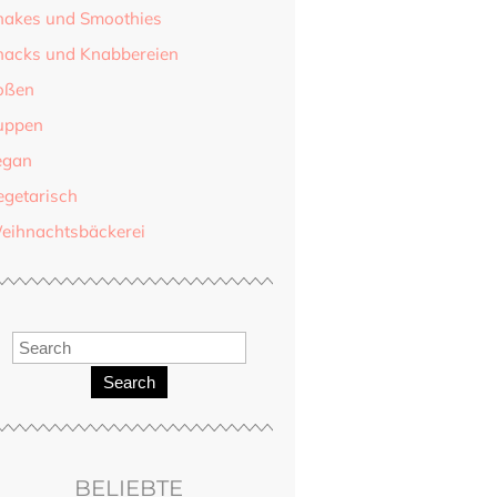
hakes und Smoothies
nacks und Knabbereien
oßen
uppen
egan
egetarisch
eihnachtsbäckerei
Search
BELIEBTE