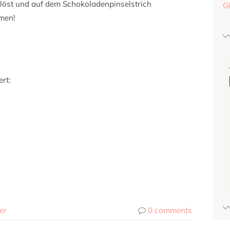
elöst und auf dem Schokoladenpinselstrich
G
mmen!
rt:
er
0 comments