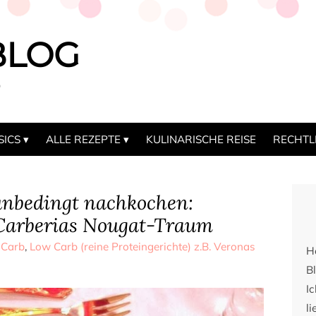
BLOG
b
SICS
ALLE REZEPTE
KULINARISCHE REISE
RECHTL
unbedingt nachkochen:
Carberias Nougat-Traum
 Carb
,
Low Carb (reine Proteingerichte) z.B. Veronas
H
Bl
I
li