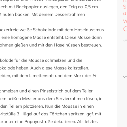
(1
S
lech mit Backpapier auslegen, den Teig ca. 0,5 cm
(1
 Minuten backen. Mit deinem Dessertrahmen
V
G
zuckerfreie weiße Schokolade mit dem Haselnussmus
s eine homogene Masse entsteht. Diese Masse dann
rahmen gießen und mit den Haselnüssen bestreuen.
okolade für die Mousse schmelzen und die
okolade heben. Auch diese Masse kaltstellen.
neiden, mit dem Limettensaft und dem Mark der ½
chmelzen und einen Pinselstrich auf dem Teller
nem heißen Messer aus dem Servierrahmen lösen, in
 den Tellern platzieren. Nun die Mousse in einen
ritztülle 3 Hügel auf das Törtchen spritzen, ggf. mit
unter eine Papayastraße dekorieren. Als letztes