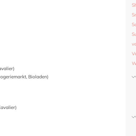
S
S
S
S
v
V
W
valier)
ogeriemarkt, Bioladen)
avalier)