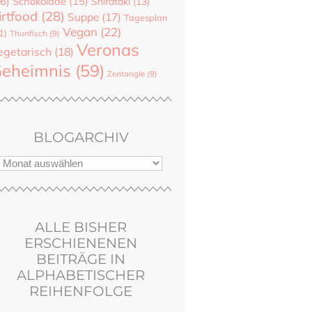
6)
Schokolade
(15)
Shirataki
(13)
irtfood
(28)
Suppe
(17)
Tagesplan
Vegan
(22)
1)
Thunfisch
(9)
Veronas
egetarisch
(18)
eheimnis
(59)
Zentangle
(9)
BLOGARCHIV
ALLE BISHER
ERSCHIENENEN
BEITRÄGE IN
ALPHABETISCHER
REIHENFOLGE