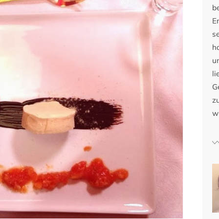
b
E
s
h
u
li
G
zu
w