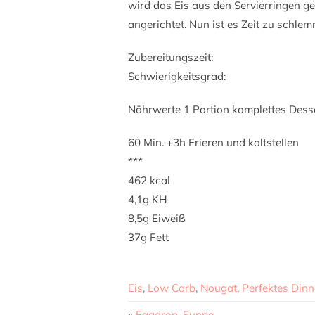
wird das Eis aus den Servierringen g
angerichtet. Nun ist es Zeit zu schle
Zubereitungszeit:
Schwierigkeitsgrad:
Nährwerte 1 Portion komplettes Desse
60 Min. +3h Frieren und kaltstellen
***
462 kcal
4,1g KH
8,5g Eiweiß
37g Fett
Eis
,
Low Carb
,
Nougat
,
Perfektes Dinn
«
Eggdrop-Suppe