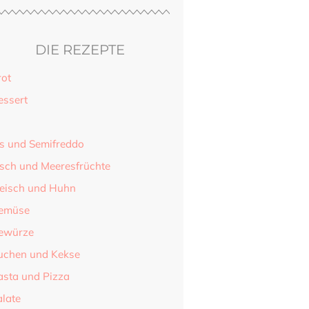
DIE REZEPTE
rot
essert
is und Semifreddo
isch und Meeresfrüchte
leisch und Huhn
emüse
ewürze
uchen und Kekse
asta und Pizza
alate