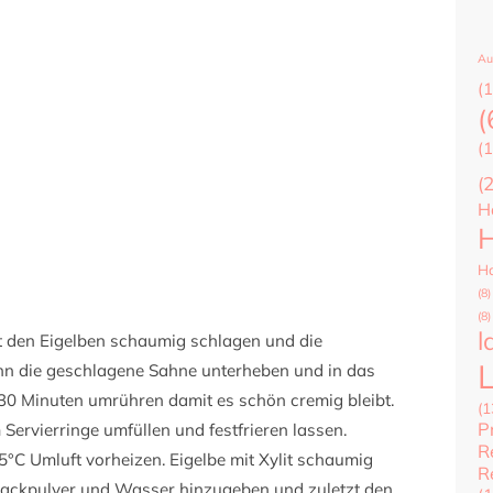
Au
(1
(
(1
(
H
H
Ha
(8)
(8)
l
t den Eigelben schaumig schlagen und die
nn die geschlagene Sahne unterheben und in das
e 30 Minuten umrühren damit es schön cremig bleibt.
(1
P
 Servierringe umfüllen und festfrieren lassen.
R
°C Umluft vorheizen. Eigelbe mit Xylit schaumig
R
Backpulver und Wasser hinzugeben und zuletzt den