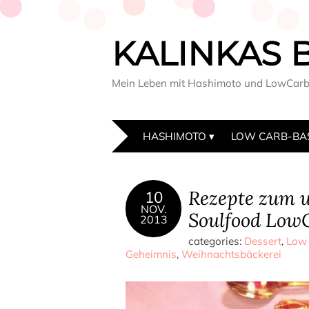
KALINKAS 
Mein Leben mit Hashimoto und LowCar
HASHIMOTO
LOW CARB-BA
Rezepte zum 
10
NOV.
Soulfood Low
2013
categories:
Dessert
,
Low
Geheimnis
,
Weihnachtsbäckerei