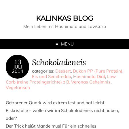
KALINKAS BLOG
Mein Leben mit Hashimoto und LowCarb
MENU
Schokoladeneis
13
JULI
2014
categories:
Dessert
,
Dukan PP (Pure Protein)
,
Eis und Semifreddo
,
Hashimoto Diät
,
Low
Carb (reine Proteingerichte) z.B. Veronas Geheimnis
,
Vegetarisch
Gefrorener Quark wird extrem fest und hat leicht
Eiskristalle – wollen wir im Schokoladeneis nicht haben,
oder?
Der Trick heißt Mandelmus! Für ein schnelles