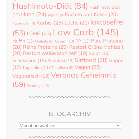
Hashimoto-Diät
(84)
Hashimoto Diät
Huhn
(24)
Kuchen und Kekse
(20)
(12)
Joghurt
(8)
laktosefrei
Kürbis
(23)
Lachs
(21)
Käsekuchen
(8)
Low Carb
(145)
(53)
LCHF
(23)
Pure Proteine
Muffin
(13)
PP
(13)
Ostern
(10)
Omlette
(9)
(20)
Reine Proteine
(20)
Restart Grüne Mahlzeit
(20)
Restart weiße Mahlzeit
(19)
Salat
(16)
Sirtfood
(28)
Suppe
Schokolade
(15)
Shirataki
(13)
Vegan
(22)
(17)
Tagesplan
(11)
Thunfisch
(9)
Veronas Geheimnis
Vegetarisch
(18)
(59)
Zentangle
(9)
BLOGARCHIV