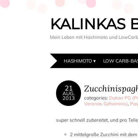
KALINKAS 
Mein Leben mit Hashimoto und LowCar
HASHIMOTO
LOW CARB-BA
Zucchinispaghe
21
AUG.
2013
categories:
Dukan PG (Pr
Veronas Geheimnis)
,
Pas
super schnell zubereitet, und pro Tell
2 mittelgroße Zucchini mit dem