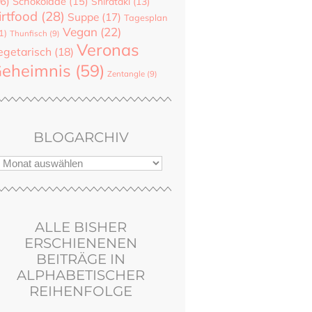
6)
Schokolade
(15)
Shirataki
(13)
irtfood
(28)
Suppe
(17)
Tagesplan
Vegan
(22)
1)
Thunfisch
(9)
Veronas
egetarisch
(18)
eheimnis
(59)
Zentangle
(9)
BLOGARCHIV
ALLE BISHER
ERSCHIENENEN
BEITRÄGE IN
ALPHABETISCHER
REIHENFOLGE