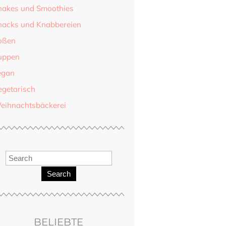
hakes und Smoothies
nacks und Knabbereien
oßen
uppen
egan
egetarisch
eihnachtsbäckerei
Search
BELIEBTE