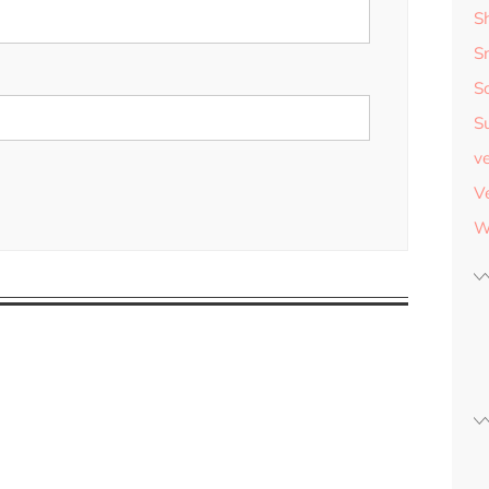
S
S
S
S
v
V
W