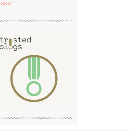
lossar