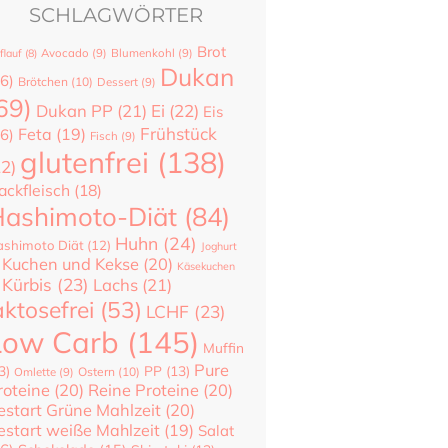
SCHLAGWÖRTER
Brot
flauf
(8)
Avocado
(9)
Blumenkohl
(9)
Dukan
6)
Brötchen
(10)
Dessert
(9)
69)
Dukan PP
(21)
Ei
(22)
Eis
Frühstück
Feta
(19)
6)
Fisch
(9)
glutenfrei
(138)
22)
ackfleisch
(18)
ashimoto-Diät
(84)
Huhn
(24)
shimoto Diät
(12)
Joghurt
Kuchen und Kekse
(20)
Käsekuchen
Kürbis
(23)
Lachs
(21)
aktosefrei
(53)
LCHF
(23)
Low Carb
(145)
Muffin
Pure
3)
PP
(13)
Ostern
(10)
Omlette
(9)
roteine
(20)
Reine Proteine
(20)
estart Grüne Mahlzeit
(20)
estart weiße Mahlzeit
(19)
Salat