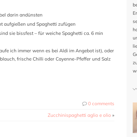
b
E
bel darin andünsten
s
ht aufgießen und Spaghetti zufügen
h
ind sie bissfest – für weiche Spaghetti ca. 6 min
u
li
aufe ich immer wenn es bei Aldi im Angebot ist), oder
G
lauch, frische Chilli oder Cayenne-Pfeffer und Salz
zu
w
0 comments
Zucchinispaghetti aglio e olio
»