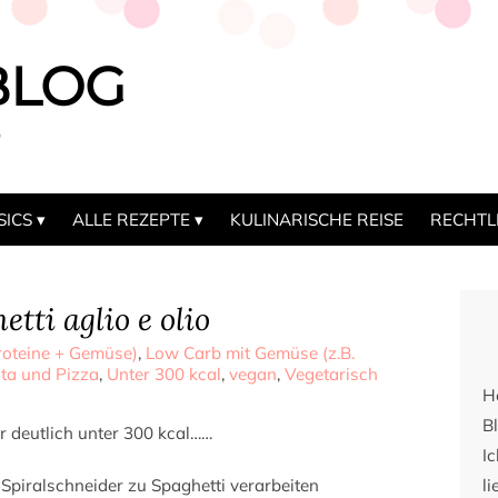
BLOG
b
SICS
ALLE REZEPTE
KULINARISCHE REISE
RECHTL
tti aglio e olio
oteine + Gemüse)
,
Low Carb mit Gemüse (z.B.
ta und Pizza
,
Unter 300 kcal
,
vegan
,
Vegetarisch
H
Bl
er deutlich unter 300 kcal……
I
 Spiralschneider zu Spaghetti verarbeiten
li