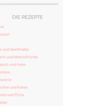
DIE REZEPTE
rot
essert
is und Semifreddo
isch und Meeresfrüchte
leisch und Huhn
emüse
ewürze
uchen und Kekse
asta und Pizza
alate