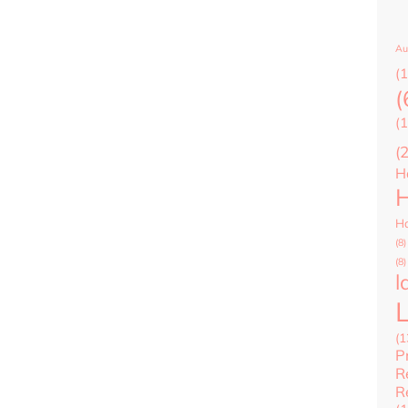
Au
(1
(
(1
(
H
H
Ha
(8)
(8)
l
(1
P
R
R