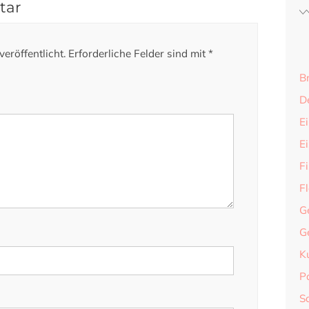
tar
eröffentlicht.
Erforderliche Felder sind mit
*
B
D
Ei
E
F
F
G
G
K
P
S