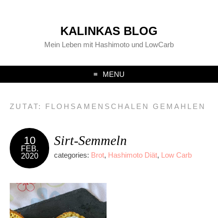
KALINKAS BLOG
Mein Leben mit Hashimoto und LowCarb
MENU
ZUTAT:
FLOHSAMENSCHALEN GEMAHLEN
Sirt-Semmeln
10
FEB.
categories:
Brot
,
Hashimoto Diät
,
Low Carb
2020