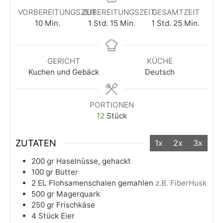
VORBEREITUNGSZEIT
ZUBEREITUNGSZEIT
GESAMTZEIT
10
Min.
1
Std.
15
Min.
1
Std.
25
Min.
GERICHT
KÜCHE
Kuchen und Gebäck
Deutsch
PORTIONEN
12
Stück
ZUTATEN
1x
2x
3x
200
gr
Haselnüsse, gehackt
100
gr
Butter
2
EL
Flohsamenschalen gemahlen
z.B. FiberHusk
500
gr
Magerquark
250
gr
Frischkäse
4
Stück
Eier