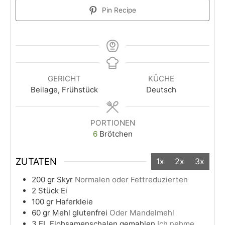
Pin Recipe
GERICHT
KÜCHE
Beilage, Frühstück
Deutsch
PORTIONEN
6
Brötchen
ZUTATEN
1x
2x
3x
200
gr
Skyr
Normalen oder Fettreduzierten
2
Stück
Ei
100
gr
Haferkleie
60
gr
Mehl glutenfrei
Oder Mandelmehl
3
EL
Flohsamenschalen gemahlen
Ich nehme