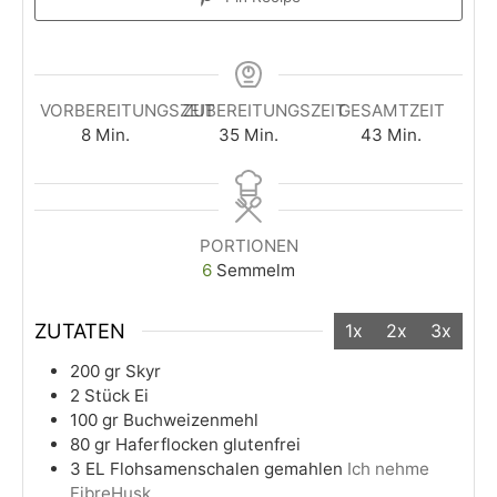
VORBEREITUNGSZEIT
ZUBEREITUNGSZEIT
GESAMTZEIT
8
Min.
35
Min.
43
Min.
PORTIONEN
6
Semmelm
ZUTATEN
1x
2x
3x
200
gr
Skyr
2
Stück
Ei
100
gr
Buchweizenmehl
80
gr
Haferflocken glutenfrei
3
EL
Flohsamenschalen gemahlen
Ich nehme
FibreHusk