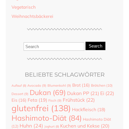
Vegetarisch
Weihnachtsbäckerei
Search
BELIEBTE SCHLAGWÖRTER
Brot
(16)
Brötchen
(10)
Auflauf
(8)
Avocado
(9)
Blumenkohl
(9)
Dukan
(69)
Dukan PP
(21)
Ei
(22)
Dessert
(9)
Frühstück
(22)
Feta
(19)
Eis
(16)
Fisch
(9)
glutenfrei
(138)
Hackfleisch
(18)
Hashimoto-Diät
(84)
Hashimoto Diät
Huhn
(24)
Kuchen und Kekse
(20)
(12)
Joghurt
(8)