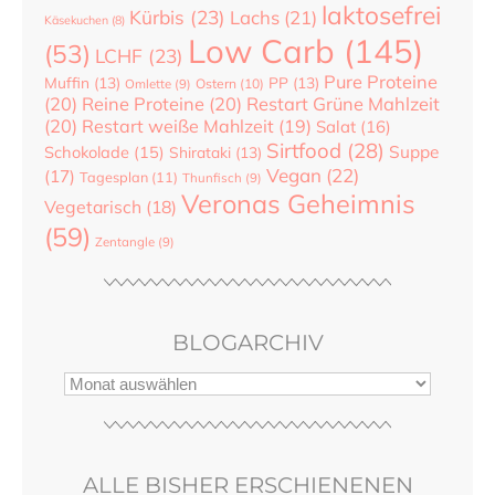
laktosefrei
Kürbis
(23)
Lachs
(21)
Käsekuchen
(8)
Low Carb
(145)
(53)
LCHF
(23)
Pure Proteine
Muffin
(13)
PP
(13)
Ostern
(10)
Omlette
(9)
(20)
Reine Proteine
(20)
Restart Grüne Mahlzeit
(20)
Restart weiße Mahlzeit
(19)
Salat
(16)
Sirtfood
(28)
Suppe
Schokolade
(15)
Shirataki
(13)
Vegan
(22)
(17)
Tagesplan
(11)
Thunfisch
(9)
Veronas Geheimnis
Vegetarisch
(18)
(59)
Zentangle
(9)
BLOGARCHIV
ALLE BISHER ERSCHIENENEN