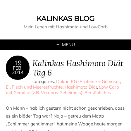
KALINKAS BLOG
Mein Leben mit Hashimoto und LowCarb
MENU
Kalinkas Hashimoto Diät
19
FEB.
Tag 6
2014
categories:
Dukan PG (Proteine + Gemüse)
,
Ei
,
Fisch und Meeresfrüchte
,
Hashimoto Diät
,
Low Carb
mit Gemüse (z.B. Veronas Geheimnis)
,
Persönliches
Oh Mann – hab ich gestern nicht schon geschrieben, dass
es ein blöder Tag war? Naja – getreu dem Motto
„Schlimmer geht immer“ hat meine Waage heute morgen