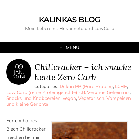
KALINKAS BLOG
Mein Leben mit Hashimoto und LowCarb
MENU
Chilicracker – ich snacke
09
JAN.
heute Zero Carb
2014
categories:
Dukan PP (Pure Protein)
,
LCHF
,
Low Carb (reine Proteingerichte) z.B. Veronas Geheimnis
,
Snacks und Knabbereien
,
vegan
,
Vegetarisch
,
Vorspeisen
und kleine Gerichte
Für ein halbes
Blech Chilicracker
(reichen bei mir