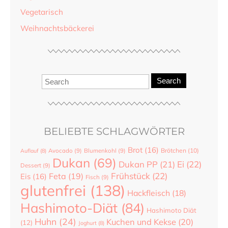
Vegetarisch
Weihnachtsbäckerei
Search
BELIEBTE SCHLAGWÖRTER
Brot
(16)
Brötchen
(10)
Auflauf
(8)
Avocado
(9)
Blumenkohl
(9)
Dukan
(69)
Dukan PP
(21)
Ei
(22)
Dessert
(9)
Frühstück
(22)
Feta
(19)
Eis
(16)
Fisch
(9)
glutenfrei
(138)
Hackfleisch
(18)
Hashimoto-Diät
(84)
Hashimoto Diät
Huhn
(24)
Kuchen und Kekse
(20)
(12)
Joghurt
(8)