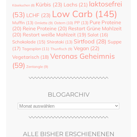
laktosefrei
Kürbis
(23)
Lachs
(21)
Käsekuchen
(8)
Low Carb
(145)
(53)
LCHF
(23)
Pure Proteine
Muffin
(13)
PP
(13)
Ostern
(10)
Omlette
(9)
(20)
Reine Proteine
(20)
Restart Grüne Mahlzeit
(20)
Restart weiße Mahlzeit
(19)
Salat
(16)
Sirtfood
(28)
Suppe
Schokolade
(15)
Shirataki
(13)
Vegan
(22)
(17)
Tagesplan
(11)
Thunfisch
(9)
Veronas Geheimnis
Vegetarisch
(18)
(59)
Zentangle
(9)
BLOGARCHIV
ALLE BISHER ERSCHIENENEN