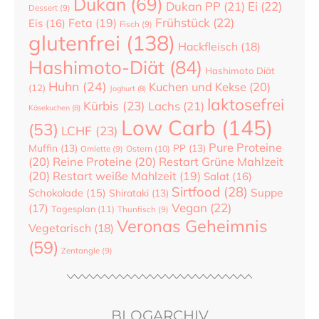
Dukan
(69)
Dukan PP
(21)
Ei
(22)
Dessert
(9)
Frühstück
(22)
Feta
(19)
Eis
(16)
Fisch
(9)
glutenfrei
(138)
Hackfleisch
(18)
Hashimoto-Diät
(84)
Hashimoto Diät
Huhn
(24)
Kuchen und Kekse
(20)
(12)
Joghurt
(8)
laktosefrei
Kürbis
(23)
Lachs
(21)
Käsekuchen
(8)
Low Carb
(145)
(53)
LCHF
(23)
Pure Proteine
Muffin
(13)
PP
(13)
Ostern
(10)
Omlette
(9)
(20)
Reine Proteine
(20)
Restart Grüne Mahlzeit
(20)
Restart weiße Mahlzeit
(19)
Salat
(16)
Sirtfood
(28)
Suppe
Schokolade
(15)
Shirataki
(13)
Vegan
(22)
(17)
Tagesplan
(11)
Thunfisch
(9)
Veronas Geheimnis
Vegetarisch
(18)
(59)
Zentangle
(9)
BLOGARCHIV