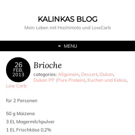
KALINKAS BLOG
Mein Leben mit Hashimoto und LowCarb
MENU
Brioche
26
FEB.
2013
categories:
Allgemein
,
Dessert
,
Dukan
,
Dukan PP (Pure Protein)
,
Kuchen und Kekse
,
Low Carb
für 2 Personen
50 g Maizena
3 EL Magermilchpulver
1 EL Frischkäse 0,2%