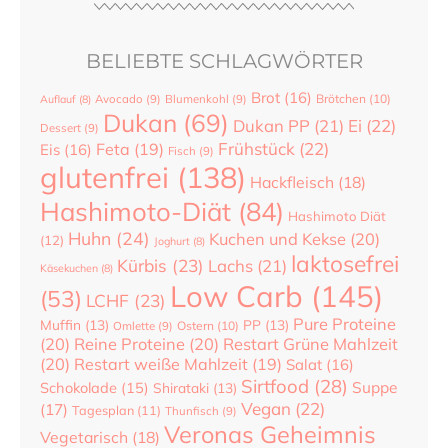
BELIEBTE SCHLAGWÖRTER
Brot
(16)
Brötchen
(10)
Auflauf
(8)
Avocado
(9)
Blumenkohl
(9)
Dukan
(69)
Dukan PP
(21)
Ei
(22)
Dessert
(9)
Frühstück
(22)
Feta
(19)
Eis
(16)
Fisch
(9)
glutenfrei
(138)
Hackfleisch
(18)
Hashimoto-Diät
(84)
Hashimoto Diät
Huhn
(24)
Kuchen und Kekse
(20)
(12)
Joghurt
(8)
laktosefrei
Kürbis
(23)
Lachs
(21)
Käsekuchen
(8)
Low Carb
(145)
(53)
LCHF
(23)
Pure Proteine
Muffin
(13)
PP
(13)
Ostern
(10)
Omlette
(9)
(20)
Reine Proteine
(20)
Restart Grüne Mahlzeit
(20)
Restart weiße Mahlzeit
(19)
Salat
(16)
Sirtfood
(28)
Suppe
Schokolade
(15)
Shirataki
(13)
Vegan
(22)
(17)
Tagesplan
(11)
Thunfisch
(9)
Veronas Geheimnis
Vegetarisch
(18)