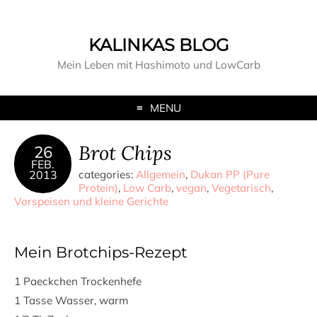
KALINKAS BLOG
Mein Leben mit Hashimoto und LowCarb
MENU
Brot Chips
26
FEB.
2013
categories:
Allgemein
,
Dukan PP (Pure
Protein)
,
Low Carb
,
vegan
,
Vegetarisch
,
Vorspeisen und kleine Gerichte
Mein Brotchips-Rezept
1 Paeckchen Trockenhefe
1 Tasse Wasser, warm