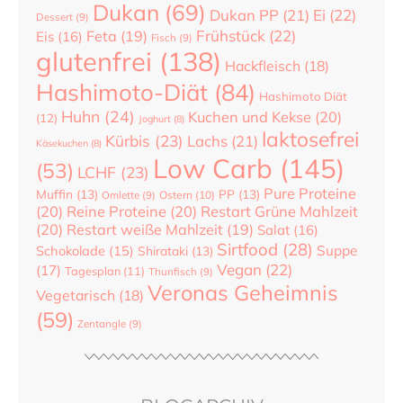
Dukan
(69)
Dukan PP
(21)
Ei
(22)
Dessert
(9)
Frühstück
(22)
Feta
(19)
Eis
(16)
Fisch
(9)
glutenfrei
(138)
Hackfleisch
(18)
Hashimoto-Diät
(84)
Hashimoto Diät
Huhn
(24)
Kuchen und Kekse
(20)
(12)
Joghurt
(8)
laktosefrei
Kürbis
(23)
Lachs
(21)
Käsekuchen
(8)
Low Carb
(145)
(53)
LCHF
(23)
Pure Proteine
Muffin
(13)
PP
(13)
Ostern
(10)
Omlette
(9)
(20)
Reine Proteine
(20)
Restart Grüne Mahlzeit
(20)
Restart weiße Mahlzeit
(19)
Salat
(16)
Sirtfood
(28)
Suppe
Schokolade
(15)
Shirataki
(13)
Vegan
(22)
(17)
Tagesplan
(11)
Thunfisch
(9)
Veronas Geheimnis
Vegetarisch
(18)
(59)
Zentangle
(9)