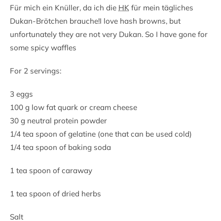
Für mich ein Knüller, da ich die
HK
für mein tägliches
Dukan-Brötchen brauche!
I love hash browns, but
unfortunately they are not very Dukan. So I have gone for
some spicy waffles
For 2 servings:
3 eggs
100 g low fat quark or cream cheese
30 g neutral protein powder
1/4 tea spoon of gelatine (one that can be used cold)
1/4 tea spoon of baking soda
1 tea spoon of caraway
1 tea spoon of dried herbs
Salt