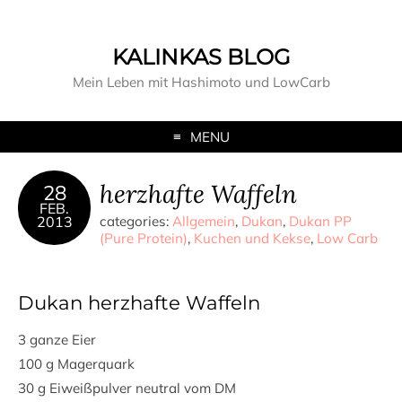
KALINKAS BLOG
Mein Leben mit Hashimoto und LowCarb
MENU
herzhafte Waffeln
28
FEB.
2013
categories:
Allgemein
,
Dukan
,
Dukan PP
(Pure Protein)
,
Kuchen und Kekse
,
Low Carb
Dukan herzhafte Waffeln
3 ganze Eier
100 g Magerquark
30 g Eiweißpulver neutral vom DM