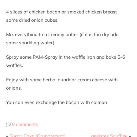
4 slices of chicken bacon or smoked chicken breast
some dried onion cubes
Mix everything to a creamy batter (if it is too dry add
some sparkling water)
Spray some PAM-Spray in the waffle iron and bake 5-6
waffles.
Enjoy with some herbal quark or cream cheese with
onions.
You can even exchange the bacon with salmon
0 comments
«
Sugar Cake (Grundrezept)
geeistes Soufflee
»