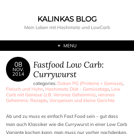
KALINKAS BLOG
Mein Leben mit Hashimoto und LowCarb
MENU
Fastfood Low Carb:
08
NOV.
Currywurst
2014
categories:
Dukan PG (Proteine + Gemüse)
,
Fleisch und Huhn
,
Hashimoto Diät - Gemüsetage
,
Low
Carb mit Gemüse (z.B. Veronas Geheimnis)
,
veronas
Geheimnis: Rezepte
,
Vorspeisen und kleine Gerichte
Ab und zu muss es einfach Fast Food sein – gut dass
man auch Klassiker wie die Currywurst in einer Low Carb
Variante kochen kann, man muss nur vorher nachdenken.