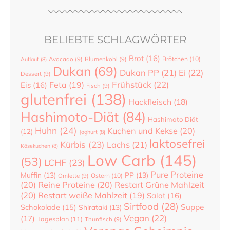
BELIEBTE SCHLAGWÖRTER
Brot
(16)
Brötchen
(10)
Auflauf
(8)
Avocado
(9)
Blumenkohl
(9)
Dukan
(69)
Dukan PP
(21)
Ei
(22)
Dessert
(9)
Frühstück
(22)
Feta
(19)
Eis
(16)
Fisch
(9)
glutenfrei
(138)
Hackfleisch
(18)
Hashimoto-Diät
(84)
Hashimoto Diät
Huhn
(24)
Kuchen und Kekse
(20)
(12)
Joghurt
(8)
laktosefrei
Kürbis
(23)
Lachs
(21)
Käsekuchen
(8)
Low Carb
(145)
(53)
LCHF
(23)
Pure Proteine
Muffin
(13)
PP
(13)
Ostern
(10)
Omlette
(9)
(20)
Reine Proteine
(20)
Restart Grüne Mahlzeit
(20)
Restart weiße Mahlzeit
(19)
Salat
(16)
Sirtfood
(28)
Suppe
Schokolade
(15)
Shirataki
(13)
Vegan
(22)
(17)
Tagesplan
(11)
Thunfisch
(9)