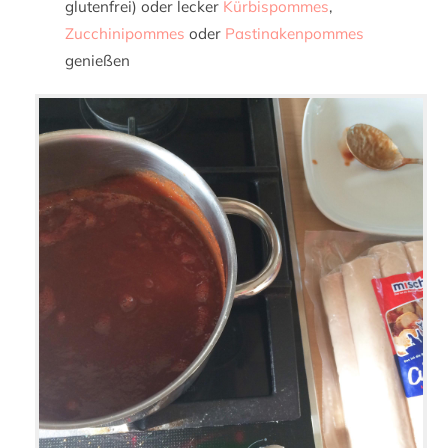
glutenfrei) oder lecker
Kürbispommes
,
Zucchinipommes
oder
Pastinakenpommes
genießen