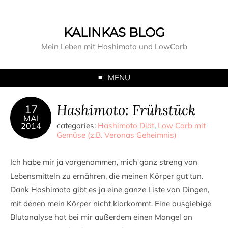
KALINKAS BLOG
Mein Leben mit Hashimoto und LowCarb
MENU
Hashimoto: Frühstück
17
MAI
2014
categories:
Hashimoto Diät
,
Low Carb mit
Gemüse (z.B. Veronas Geheimnis)
Ich habe mir ja vorgenommen, mich ganz streng von
Lebensmitteln zu ernähren, die meinen Körper gut tun.
Dank Hashimoto gibt es ja eine ganze Liste von Dingen,
mit denen mein Körper nicht klarkommt. Eine ausgiebige
Blutanalyse hat bei mir außerdem einen Mangel an