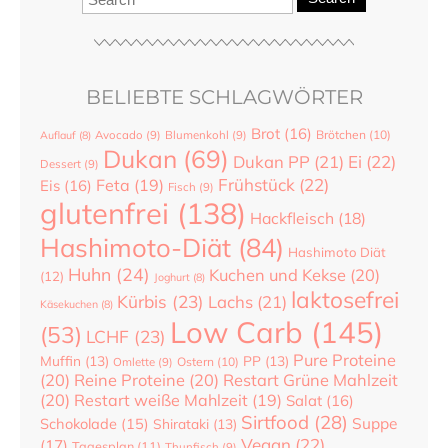
BELIEBTE SCHLAGWÖRTER
Brot
(16)
Brötchen
(10)
Auflauf
(8)
Avocado
(9)
Blumenkohl
(9)
Dukan
(69)
Dukan PP
(21)
Ei
(22)
Dessert
(9)
Frühstück
(22)
Feta
(19)
Eis
(16)
Fisch
(9)
glutenfrei
(138)
Hackfleisch
(18)
Hashimoto-Diät
(84)
Hashimoto Diät
Huhn
(24)
Kuchen und Kekse
(20)
(12)
Joghurt
(8)
laktosefrei
Kürbis
(23)
Lachs
(21)
Käsekuchen
(8)
Low Carb
(145)
(53)
LCHF
(23)
Pure Proteine
Muffin
(13)
PP
(13)
Ostern
(10)
Omlette
(9)
(20)
Reine Proteine
(20)
Restart Grüne Mahlzeit
(20)
Restart weiße Mahlzeit
(19)
Salat
(16)
Sirtfood
(28)
Suppe
Schokolade
(15)
Shirataki
(13)
Vegan
(22)
(17)
Tagesplan
(11)
Thunfisch
(9)