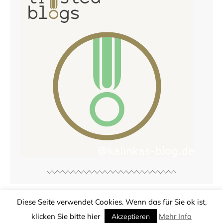
Diese Seite verwendet Cookies. Wenn das für Sie ok ist,
© Copyright
Kalinkas Blog
2026. Powered by
WordPress
.
klicken Sie bitte hier
Mehr Info
Datenschutzerklärung DSGVO
Designed by Bluchic
Akzeptieren