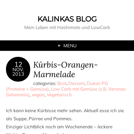
KALINKAS BLOG
Mein Leben mit Hashimoto und LowCarb
MENU
Kürbis-Orangen-
12
NOV.
Marmelade
2013
categories:
Brot
,
Dessert
,
Dukan PG
(Proteine + Gemüse)
,
Low Carb mit Gemüse (z.B. Veronas
Geheimnis)
,
vegan
,
Vegetarisch
Ich kann keine Kürbisse mehr sehen. Aktuell esse ich sie
als Suppe, Pürree und Pommes.
Einziger Lichtblick noch am Wochenende – leckere