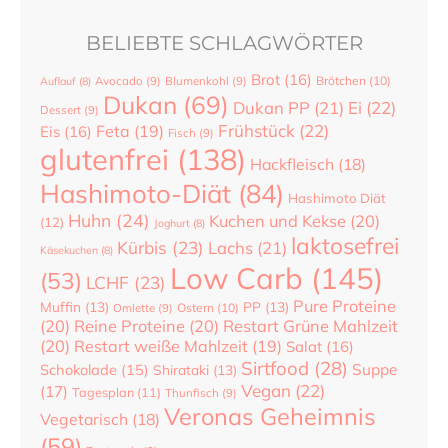
BELIEBTE SCHLAGWÖRTER
Brot
(16)
Brötchen
(10)
Auflauf
(8)
Avocado
(9)
Blumenkohl
(9)
Dukan
(69)
Dukan PP
(21)
Ei
(22)
Dessert
(9)
Frühstück
(22)
Feta
(19)
Eis
(16)
Fisch
(9)
glutenfrei
(138)
Hackfleisch
(18)
Hashimoto-Diät
(84)
Hashimoto Diät
Huhn
(24)
Kuchen und Kekse
(20)
(12)
Joghurt
(8)
laktosefrei
Kürbis
(23)
Lachs
(21)
Käsekuchen
(8)
Low Carb
(145)
(53)
LCHF
(23)
Pure Proteine
Muffin
(13)
PP
(13)
Ostern
(10)
Omlette
(9)
(20)
Reine Proteine
(20)
Restart Grüne Mahlzeit
(20)
Restart weiße Mahlzeit
(19)
Salat
(16)
Sirtfood
(28)
Suppe
Schokolade
(15)
Shirataki
(13)
Vegan
(22)
(17)
Tagesplan
(11)
Thunfisch
(9)
Veronas Geheimnis
Vegetarisch
(18)
(59)