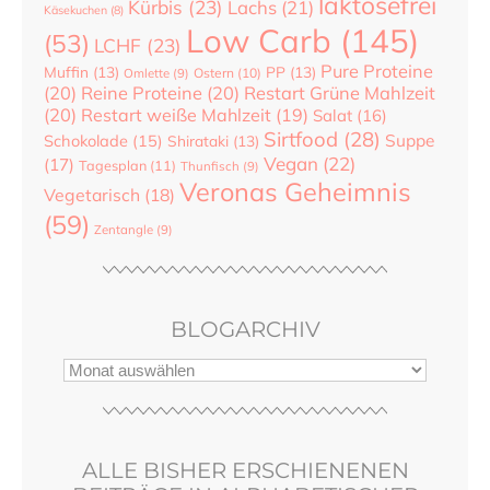
laktosefrei
Kürbis
(23)
Lachs
(21)
Käsekuchen
(8)
Low Carb
(145)
(53)
LCHF
(23)
Pure Proteine
Muffin
(13)
PP
(13)
Ostern
(10)
Omlette
(9)
(20)
Reine Proteine
(20)
Restart Grüne Mahlzeit
(20)
Restart weiße Mahlzeit
(19)
Salat
(16)
Sirtfood
(28)
Suppe
Schokolade
(15)
Shirataki
(13)
Vegan
(22)
(17)
Tagesplan
(11)
Thunfisch
(9)
Veronas Geheimnis
Vegetarisch
(18)
(59)
Zentangle
(9)
BLOGARCHIV
ALLE BISHER ERSCHIENENEN