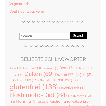
Vegetarisch
Weihnachtsbäckerei
Search
BELIEBTE SCHLAGWÖRTER
Brot
(16)
Brötchen
(10)
Auflauf
(8)
Avocado
(9)
Blumenkohl
(9)
Dukan
(69)
Dukan PP
(21)
Ei
(22)
Dessert
(9)
Frühstück
(22)
Feta
(19)
Eis
(16)
Fisch
(9)
glutenfrei
(138)
Hackfleisch
(18)
Hashimoto-Diät
(84)
Hashimoto Diät
Huhn
(24)
Kuchen und Kekse
(20)
(12)
Joghurt
(8)