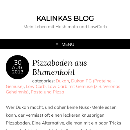
KALINKAS BLOG
Mein Leben mit Hashimoto und LowCarb
MENU
Pizzaboden aus
30
AUG.
Blumenkohl
2013
categories:
Dukan
,
Dukan PG (Proteine +
Gemüse)
,
Low Carb
,
Low Carb mit Gemüse (z.B. Veronas
Geheimnis)
,
Pasta und Pizza
Wer Dukan macht, und daher keine Nuss-Mehle essen
kann, der vermisst oft einen leckeren knusprigen
Pizzaboden. Eine Alternative, die man mit ein paar Tricks