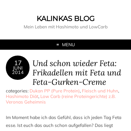
KALINKAS BLOG
Mein Leben mit Hashimoto und LowCarb
MENU
Und schon wieder Feta:
17
JUNI
Frikadellen mit Feta und
2014
Feta-Gurken-Creme
categories:
Dukan PP (Pure Protein)
,
Fleisch und Huhn
,
Hashimoto Diät
,
Low Carb (reine Proteingerichte) z.B.
Veronas Geheimnis
Im Moment habe ich das Gefühl, dass ich jeden Tag Feta
esse. Ist euch das auch schon aufgefallen? Das liegt