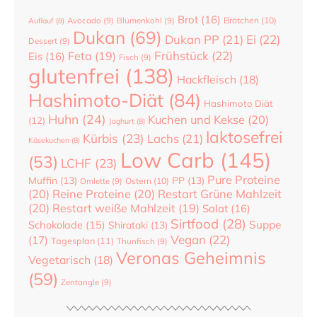
Brot
(16)
Brötchen
(10)
Auflauf
(8)
Avocado
(9)
Blumenkohl
(9)
Dukan
(69)
Dukan PP
(21)
Ei
(22)
Dessert
(9)
Frühstück
(22)
Feta
(19)
Eis
(16)
Fisch
(9)
glutenfrei
(138)
Hackfleisch
(18)
Hashimoto-Diät
(84)
Hashimoto Diät
Huhn
(24)
Kuchen und Kekse
(20)
(12)
Joghurt
(8)
laktosefrei
Kürbis
(23)
Lachs
(21)
Käsekuchen
(8)
Low Carb
(145)
(53)
LCHF
(23)
Pure Proteine
Muffin
(13)
PP
(13)
Ostern
(10)
Omlette
(9)
(20)
Reine Proteine
(20)
Restart Grüne Mahlzeit
(20)
Restart weiße Mahlzeit
(19)
Salat
(16)
Sirtfood
(28)
Suppe
Schokolade
(15)
Shirataki
(13)
Vegan
(22)
(17)
Tagesplan
(11)
Thunfisch
(9)
Veronas Geheimnis
Vegetarisch
(18)
(59)
Zentangle
(9)