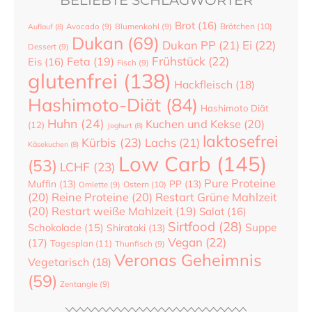
BELIEBTE SCHLAGWÖRTER
Brot
(16)
Brötchen
(10)
Auflauf
(8)
Avocado
(9)
Blumenkohl
(9)
Dukan
(69)
Dukan PP
(21)
Ei
(22)
Dessert
(9)
Frühstück
(22)
Feta
(19)
Eis
(16)
Fisch
(9)
glutenfrei
(138)
Hackfleisch
(18)
Hashimoto-Diät
(84)
Hashimoto Diät
Huhn
(24)
Kuchen und Kekse
(20)
(12)
Joghurt
(8)
laktosefrei
Kürbis
(23)
Lachs
(21)
Käsekuchen
(8)
Low Carb
(145)
(53)
LCHF
(23)
Pure Proteine
Muffin
(13)
PP
(13)
Ostern
(10)
Omlette
(9)
(20)
Reine Proteine
(20)
Restart Grüne Mahlzeit
(20)
Restart weiße Mahlzeit
(19)
Salat
(16)
Sirtfood
(28)
Suppe
Schokolade
(15)
Shirataki
(13)
Vegan
(22)
(17)
Tagesplan
(11)
Thunfisch
(9)
Veronas Geheimnis
Vegetarisch
(18)
(59)
Zentangle
(9)