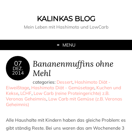
KALINKAS BLOG
Mein Leben mit Hashimoto und LowCarb
MENU
Bananenmuffins ohne
07
DEZ.
Mehl
2014
categories:
Dessert
,
Hashimoto Diät -
Eiweißtage
,
Hashimoto Diät - Gemüsetage
,
Kuchen und
Kekse
,
LCHF
,
Low Carb (reine Proteingerichte) z.B.
Veronas Geheimnis
,
Low Carb mit Gemüse (z.B. Veronas
Geheimnis)
Alle Haushalte mit Kindern haben das gleiche Problem: es
gibt ständig Reste. Bei uns waren das am Wochenende 3