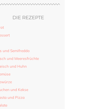
DIE REZEPTE
rot
essert
is und Semifreddo
isch und Meeresfrüchte
leisch und Huhn
emüse
ewürze
uchen und Kekse
asta und Pizza
alate