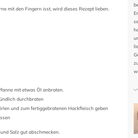
b
e mit den Fingern isst, wird dieses Rezept lieben.
E
s
h
u
li
G
zu
w
Pfanne mit etwas Öl anbraten.
ündlich durchbraten
uirlen und zum fertiggebratenen Hackfleisch geben
assen
er und Salz gut abschmecken.