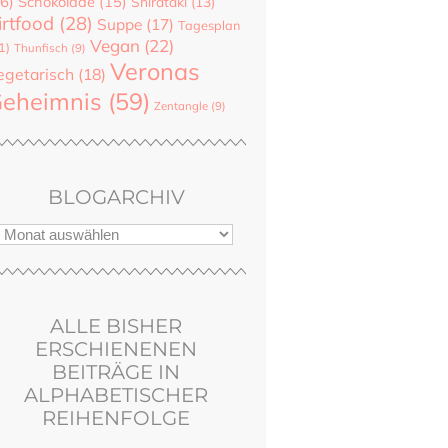
6)
Schokolade
(15)
Shirataki
(13)
irtfood
(28)
Suppe
(17)
Tagesplan
Vegan
(22)
1)
Thunfisch
(9)
Veronas
egetarisch
(18)
eheimnis
(59)
Zentangle
(9)
BLOGARCHIV
ALLE BISHER
ERSCHIENENEN
BEITRÄGE IN
ALPHABETISCHER
REIHENFOLGE