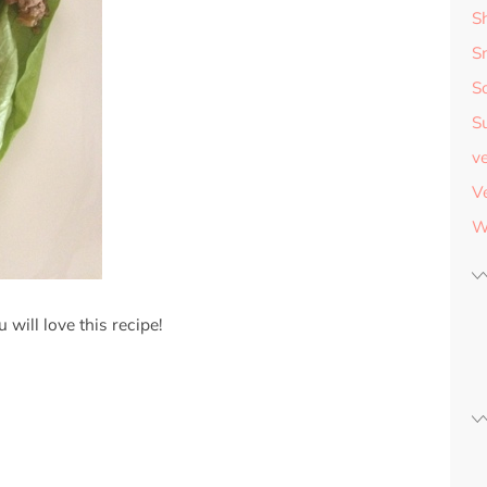
S
S
S
S
v
V
W
 will love this recipe!