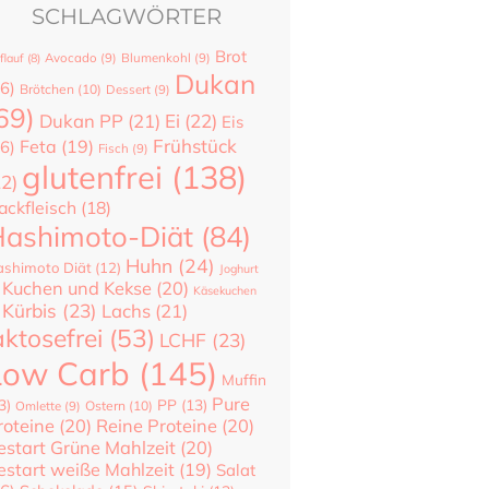
SCHLAGWÖRTER
Brot
flauf
(8)
Avocado
(9)
Blumenkohl
(9)
Dukan
6)
Brötchen
(10)
Dessert
(9)
69)
Dukan PP
(21)
Ei
(22)
Eis
Frühstück
Feta
(19)
6)
Fisch
(9)
glutenfrei
(138)
22)
ackfleisch
(18)
ashimoto-Diät
(84)
Huhn
(24)
shimoto Diät
(12)
Joghurt
Kuchen und Kekse
(20)
Käsekuchen
Kürbis
(23)
Lachs
(21)
aktosefrei
(53)
LCHF
(23)
Low Carb
(145)
Muffin
Pure
3)
PP
(13)
Ostern
(10)
Omlette
(9)
roteine
(20)
Reine Proteine
(20)
estart Grüne Mahlzeit
(20)
estart weiße Mahlzeit
(19)
Salat