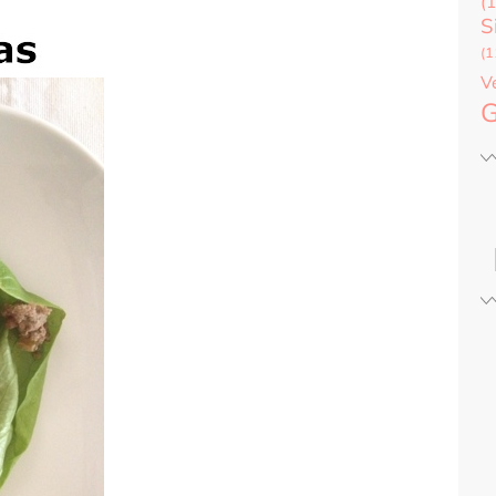
(1
S
(1
V
G