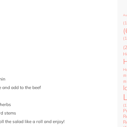
Au
(1
(
(1
(
H
H
Ha
(8)
min
(8)
l
e and add to the beef
/herbs
(1
P
rd stems
R
ll the salad like a roll and enjoy!
R