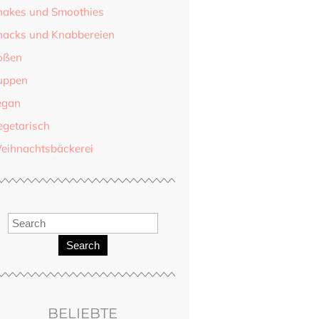
hakes und Smoothies
nacks und Knabbereien
oßen
uppen
egan
egetarisch
eihnachtsbäckerei
Search
BELIEBTE