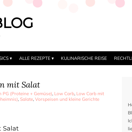
BLOG
b
SICS
ALLE REZEPTE
KULINARISCHE REISE
RECHTL
n mit Salat
 PG (Proteine + Gemüse)
,
Low Carb
,
Low Carb mit
eheimnis)
,
Salate
,
Vorspeisen und kleine Gerichte
H
Bl
I
 Salat
li