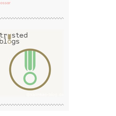
lossar