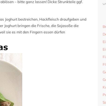
blösen – bitte ganz lassen! Dicke Strunkteile ggf.
was Joghurt bestreichen, Hackfleisch draufgeben und
er Joghurt bringen die Frische, die Sojasoße die
B
eil sie es mit den Fingern essen dürfen
D
Ei
E
F
F
G
G
K
P
S