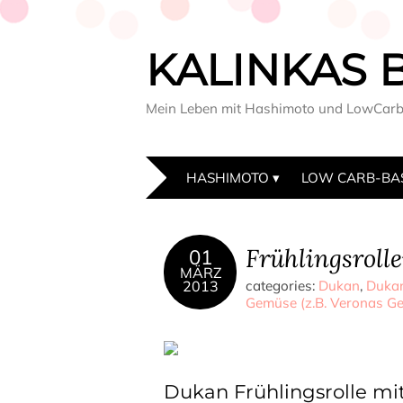
KALINKAS 
Mein Leben mit Hashimoto und LowCar
HASHIMOTO
LOW CARB-BA
Frühlingsrolle
01
MÄRZ
2013
categories:
Dukan
,
Dukan
Gemüse (z.B. Veronas G
Dukan Frühlingsrolle mit