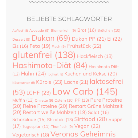
BELIEBTE SCHLAGWÖRTER
Brot
(16)
Brötchen
(10)
Auflauf
(8)
Avocado
(9)
Blumenkohl
(9)
Dukan
(69)
Dukan PP
(21)
Ei
(22)
Dessert
(9)
Frühstück
(22)
Feta
(19)
Eis
(16)
Fisch
(9)
glutenfrei
(138)
Hackfleisch
(18)
Hashimoto-Diät
(84)
Hashimoto Diät
Huhn
(24)
Kuchen und Kekse
(20)
(12)
Joghurt
(8)
laktosefrei
Kürbis
(23)
Lachs
(21)
Käsekuchen
(8)
Low Carb
(145)
(53)
LCHF
(23)
Pure Proteine
Muffin
(13)
PP
(13)
Ostern
(10)
Omlette
(9)
(20)
Reine Proteine
(20)
Restart Grüne Mahlzeit
(20)
Restart weiße Mahlzeit
(19)
Salat
(16)
Sirtfood
(28)
Suppe
Schokolade
(15)
Shirataki
(13)
Vegan
(22)
(17)
Tagesplan
(11)
Thunfisch
(9)
Veronas Geheimnis
Vegetarisch
(18)