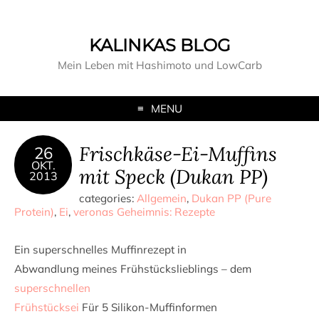
KALINKAS BLOG
Mein Leben mit Hashimoto und LowCarb
MENU
Frischkäse-Ei-Muffins
26
OKT.
mit Speck (Dukan PP)
2013
categories:
Allgemein
,
Dukan PP (Pure
Protein)
,
Ei
,
veronas Geheimnis: Rezepte
Ein superschnelles Muffinrezept in
Abwandlung meines Frühstückslieblings – dem
superschnellen
Frühstücksei
Für 5 Silikon-Muffinformen