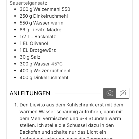
Sauerteigansatz
300
g
Weizenmehl 550
250
g
Dinkelruchmehl
550
g
Wasser
warm
66
g
Lievito Madre
1/2
TL
Backmalz
1
EL
Olivenöl
1
EL
Brotgewürz
30
g
Salz
300
g
Wasser
45°C
400
g
Weizenruchmehl
400
g
Dinkelruchmehl
ANLEITUNGEN
Den Lievito aus dem Kühlschrank erst mit dem
warmen Wasser schaumig aufrühren, dann mit
dem Mehl vermischen und 6-8 Stunden warm
stellen. Ich stelle die Schüssel dazu in den
Backofen und schalte nur das Licht ein
(unbedingt schauen, dass die Temperatur