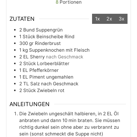
8
Portionen
ZUTATEN
1x
2x
3x
2
Bund
Suppengrün
1
Stück
Beinscheibe Rind
300
gr
Rinderbrust
1
kg
Suppenknochen mit Fleisch
2
EL
Sherry
nach Geschmack
2
Stück
Lorbeerblätter
1
EL
Pfefferkörner
1
EL
Piment ungemahlen
2
TL
Salz nach Geschmack
2
Stück
Zwiebeln rot
ANLEITUNGEN
Die Zwiebeln ungeschält halbieren, in 2 EL Öl
anbraten und dann 10 min braten. Sie müssen
richtig dunkel sein ohne aber zu verbrannt zu
sein (sonst schmeckt die Suppe nicht)