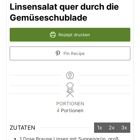
Linsensalat quer durch die
Gemüseschublade
Rezept drucken
Pin Recipe
PORTIONEN
4
Portionen
ZUTATEN
1x
2x
3x
1
Dose
Braune Linsen mit Suppengrün, groß