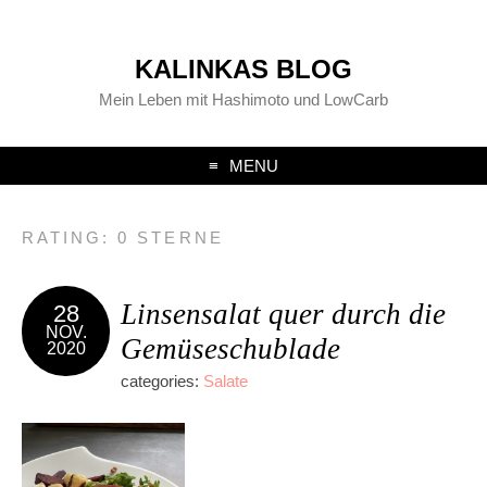
KALINKAS BLOG
Mein Leben mit Hashimoto und LowCarb
MENU
RATING:
0 STERNE
Linsensalat quer durch die
28
NOV.
Gemüseschublade
2020
categories:
Salate