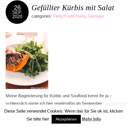
Gefüllter Kürbis mit Salat
26
SEP.
categories:
Fleisch und Huhn
,
Gemüse
2020
Meine Begeisterung für Kürbis und Soulfood kennt Ihr ja –
schliesslich poste ich hier regelmäßig ab September
Diese Seite verwendet Cookies. Wenn das für Sie ok ist, klicken
Kürbisrezepte
.
Sie bitte hier
Mehr Info
Akzeptieren