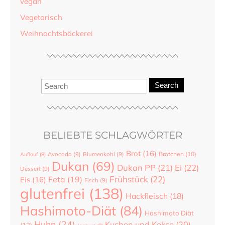
vegan
Vegetarisch
Weihnachtsbäckerei
Search
BELIEBTE SCHLAGWÖRTER
Brot
(16)
Brötchen
(10)
Auflauf
(8)
Avocado
(9)
Blumenkohl
(9)
Dukan
(69)
Dukan PP
(21)
Ei
(22)
Dessert
(9)
Frühstück
(22)
Feta
(19)
Eis
(16)
Fisch
(9)
glutenfrei
(138)
Hackfleisch
(18)
Hashimoto-Diät
(84)
Hashimoto Diät
Huhn
(24)
Kuchen und Kekse
(20)
(12)