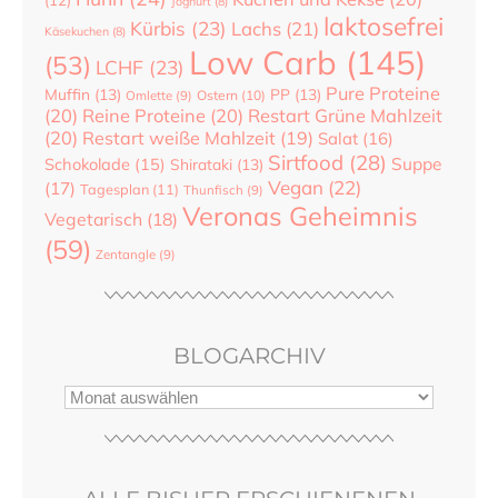
Joghurt
(8)
laktosefrei
Kürbis
(23)
Lachs
(21)
Käsekuchen
(8)
Low Carb
(145)
(53)
LCHF
(23)
Pure Proteine
Muffin
(13)
PP
(13)
Ostern
(10)
Omlette
(9)
(20)
Reine Proteine
(20)
Restart Grüne Mahlzeit
(20)
Restart weiße Mahlzeit
(19)
Salat
(16)
Sirtfood
(28)
Suppe
Schokolade
(15)
Shirataki
(13)
Vegan
(22)
(17)
Tagesplan
(11)
Thunfisch
(9)
Veronas Geheimnis
Vegetarisch
(18)
(59)
Zentangle
(9)
BLOGARCHIV