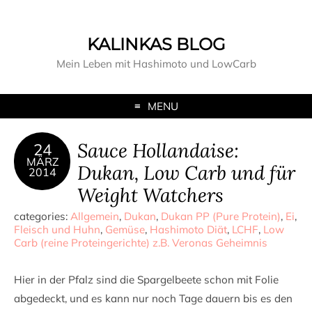
KALINKAS BLOG
Mein Leben mit Hashimoto und LowCarb
MENU
Sauce Hollandaise:
24
MÄRZ
Dukan, Low Carb und für
2014
Weight Watchers
categories:
Allgemein
,
Dukan
,
Dukan PP (Pure Protein)
,
Ei
,
Fleisch und Huhn
,
Gemüse
,
Hashimoto Diät
,
LCHF
,
Low
Carb (reine Proteingerichte) z.B. Veronas Geheimnis
Hier in der Pfalz sind die Spargelbeete schon mit Folie
abgedeckt, und es kann nur noch Tage dauern bis es den