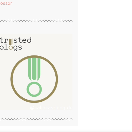
lossar