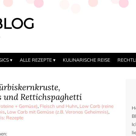
BLOG
b
SICS
ALLE REZEPTE
KULINARISCHE REISE
RECHTL
ürbiskernkruste,
 und Rettichspaghetti
oteine + Gemüse)
,
Fleisch und Huhn
,
Low Carb (reine
H
nis
,
Low Carb mit Gemüse (z.B. Veronas Geheimnis)
,
Bl
is: Rezepte
I
li
nen: