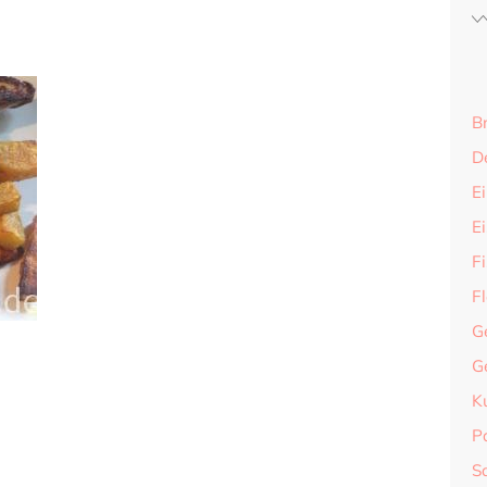
B
D
Ei
E
F
F
G
G
K
P
S