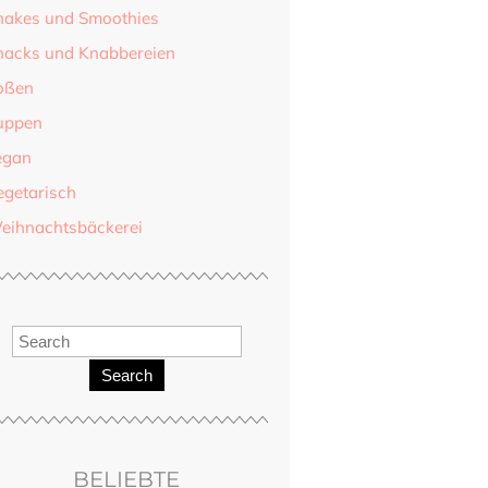
hakes und Smoothies
nacks und Knabbereien
oßen
uppen
egan
egetarisch
eihnachtsbäckerei
Search
BELIEBTE