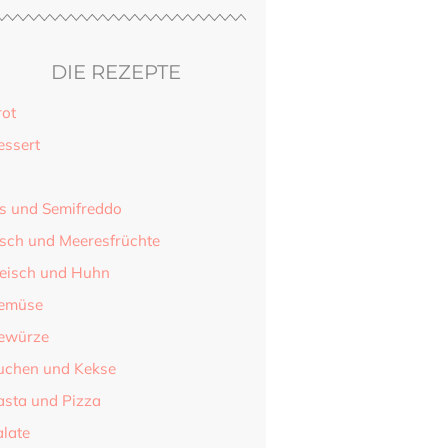
DIE REZEPTE
rot
essert
is und Semifreddo
isch und Meeresfrüchte
leisch und Huhn
emüse
ewürze
uchen und Kekse
asta und Pizza
alate