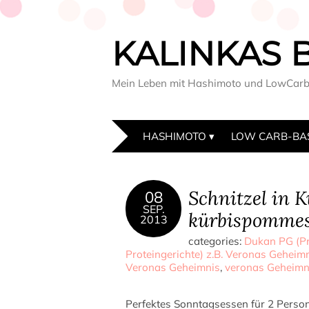
KALINKAS 
Mein Leben mit Hashimoto und LowCar
HASHIMOTO
LOW CARB-BA
Schnitzel in K
08
SEP.
kürbispommes
2013
categories:
Dukan PG (Pr
Proteingerichte) z.B. Veronas Geheim
Veronas Geheimnis
,
veronas Geheimn
Perfektes Sonntagsessen für 2 Perso