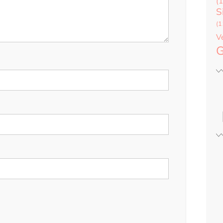
(1
S
(1
V
G