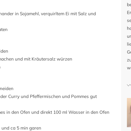
b
E
ander in Sojamehl, verquirltem Ei mit Salz und
s
h
aten
u
li
iden
G
 machen und mit Kräutersalz würzen
zu
n
w
hneiden
oder Curry und Pfeffermischen und Pommes gut
es in den Ofen und direkt 100 ml Wasser in den Ofen
n und ca 5 min garen