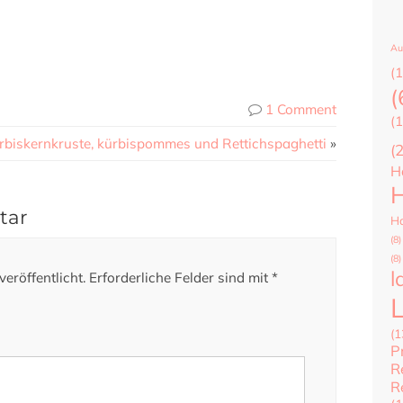
Au
(1
(
1 Comment
(1
ürbiskernkruste, kürbispommes und Rettichspaghetti
»
(
H
H
tar
Ha
(8)
(8)
l
eröffentlicht.
Erforderliche Felder sind mit
*
(1
P
R
R