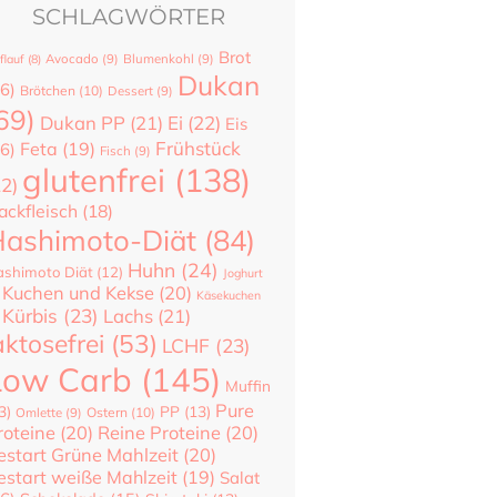
SCHLAGWÖRTER
Brot
flauf
(8)
Avocado
(9)
Blumenkohl
(9)
Dukan
6)
Brötchen
(10)
Dessert
(9)
69)
Dukan PP
(21)
Ei
(22)
Eis
Frühstück
Feta
(19)
6)
Fisch
(9)
glutenfrei
(138)
22)
ackfleisch
(18)
ashimoto-Diät
(84)
Huhn
(24)
shimoto Diät
(12)
Joghurt
Kuchen und Kekse
(20)
Käsekuchen
Kürbis
(23)
Lachs
(21)
aktosefrei
(53)
LCHF
(23)
Low Carb
(145)
Muffin
Pure
3)
PP
(13)
Ostern
(10)
Omlette
(9)
roteine
(20)
Reine Proteine
(20)
estart Grüne Mahlzeit
(20)
estart weiße Mahlzeit
(19)
Salat