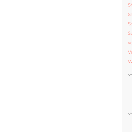
S
S
S
S
v
V
W