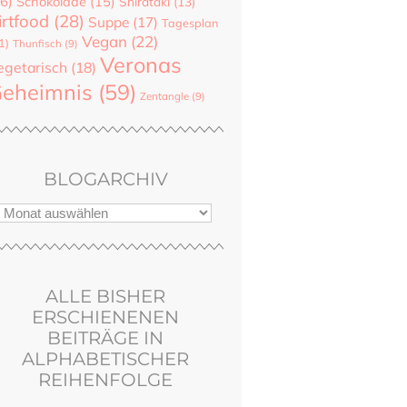
6)
Schokolade
(15)
Shirataki
(13)
irtfood
(28)
Suppe
(17)
Tagesplan
Vegan
(22)
1)
Thunfisch
(9)
Veronas
egetarisch
(18)
eheimnis
(59)
Zentangle
(9)
BLOGARCHIV
ALLE BISHER
ERSCHIENENEN
BEITRÄGE IN
ALPHABETISCHER
REIHENFOLGE