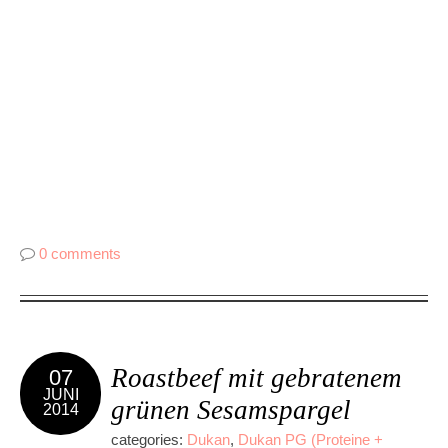
0 comments
Roastbeef mit gebratenem
07
JUNI
grünen Sesamspargel
2014
categories:
Dukan
,
Dukan PG (Proteine +