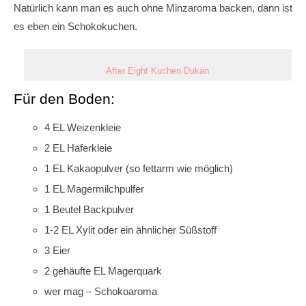
Natürlich kann man es auch ohne Minzaroma backen, dann ist
es eben ein Schokokuchen.
After Eight Kuchen Dukan
Für den Boden:
4 EL Weizenkleie
2 EL Haferkleie
1 EL Kakaopulver (so fettarm wie möglich)
1 EL Magermilchpulfer
1 Beutel Backpulver
1-2 EL Xylit oder ein ähnlicher Süßstoff
3 Eier
2 gehäufte EL Magerquark
wer mag – Schokoaroma