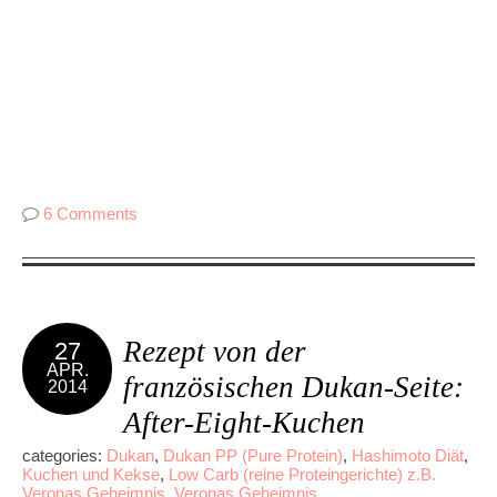
6 Comments
Rezept von der
27
APR.
französischen Dukan-Seite:
2014
After-Eight-Kuchen
categories:
Dukan
,
Dukan PP (Pure Protein)
,
Hashimoto Diät
,
Kuchen und Kekse
,
Low Carb (reine Proteingerichte) z.B.
Veronas Geheimnis
,
Veronas Geheimnis