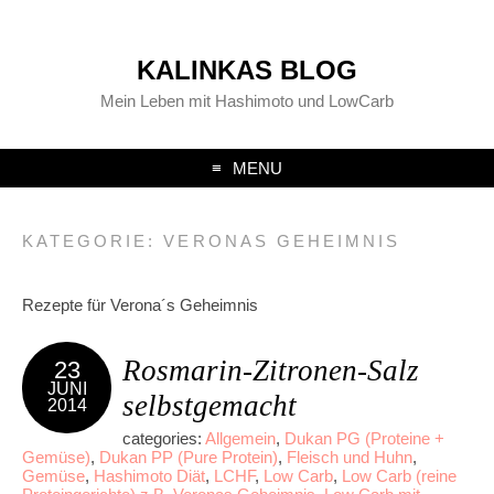
KALINKAS BLOG
Mein Leben mit Hashimoto und LowCarb
MENU
KATEGORIE:
VERONAS GEHEIMNIS
Rezepte für Verona´s Geheimnis
Rosmarin-Zitronen-Salz
23
JUNI
selbstgemacht
2014
categories:
Allgemein
,
Dukan PG (Proteine +
Gemüse)
,
Dukan PP (Pure Protein)
,
Fleisch und Huhn
,
Gemüse
,
Hashimoto Diät
,
LCHF
,
Low Carb
,
Low Carb (reine