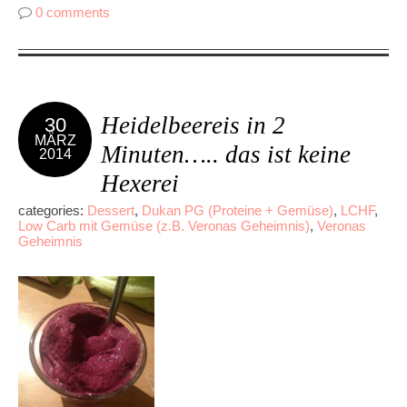
0 comments
Heidelbeereis in 2
30
MÄRZ
Minuten….. das ist keine
2014
Hexerei
categories:
Dessert
,
Dukan PG (Proteine + Gemüse)
,
LCHF
,
Low Carb mit Gemüse (z.B. Veronas Geheimnis)
,
Veronas
Geheimnis