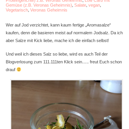
Proteingerichte) z.B. Veronas Geheimnis
,
Low Carb mit
Gemüse (z.B. Veronas Geheimnis)
,
Salate
,
vegan
,
Vegetarisch
,
Veronas Geheimnis
Wer auf Jod verzichtet, kann kaum fertige „Aromasalze“
kaufen, denn die basieren meist auf normalem Jodsalz. Da ich
aber Salze mit Kick liebe, mache ich die einfach selbst!
Und weil ich dieses Salz so liebe, wird es auch Teil der
Blogverlosung zum 111.111ten Klick sein….. freut Euch schon
drauf