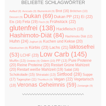
BELIEBTE SCHLAGWÖRTER
Brot
(16)
Brötchen
(10)
Auflauf
(8)
Avocado
(9)
Blumenkohl
(9)
Dukan
(69)
Dukan PP
(21)
Ei
(22)
Dessert
(9)
Feta
(19)
Frühstück
(22)
Eis
(16)
Fisch
(9)
glutenfrei
(138)
Hackfleisch
(18)
Hashimoto-Diät
(84)
Hashimoto Diät
(12)
Huhn
(24)
Kuchen und Kekse
(20)
Joghurt
(8)
laktosefrei
Kürbis
(23)
Lachs
(21)
Käsekuchen
(8)
Low Carb
(145)
(53)
LCHF
(23)
Pure Proteine
Muffin
(13)
PP
(13)
Ostern
(10)
Omlette
(9)
(20)
Reine Proteine
(20)
Restart Grüne Mahlzeit
(20)
Restart weiße Mahlzeit
(19)
Salat
(16)
Sirtfood
(28)
Suppe
Schokolade
(15)
Shirataki
(13)
Vegan
(22)
(17)
Vegetarisch
Tagesplan
(11)
Thunfisch
(9)
Veronas Geheimnis
(59)
(18)
Zentangle
(9)