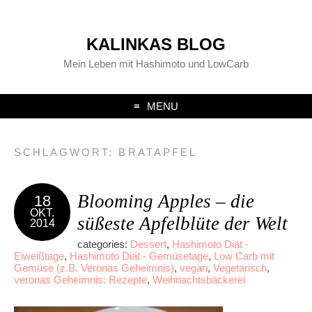
KALINKAS BLOG
Mein Leben mit Hashimoto und LowCarb
MENU
SCHLAGWORT:
BRATAPFEL
Blooming Apples – die
18
OKT.
süßeste Apfelblüte der Welt
2014
categories:
Dessert
,
Hashimoto Diät -
Eiweißtage
,
Hashimoto Diät - Gemüsetage
,
Low Carb mit
Gemüse (z.B. Veronas Geheimnis)
,
vegan
,
Vegetarisch
,
veronas Geheimnis: Rezepte
,
Weihnachtsbäckerei