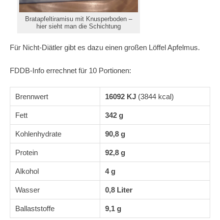
Bratapfeltiramisu mit Knusperboden –
hier sieht man die Schichtung
Für Nicht-Diätler gibt es dazu einen großen Löffel Apfelmus.
FDDB-Info errechnet für 10 Portionen:
Brennwert
16092 KJ
(3844 kcal)
Fett
342 g
Kohlenhydrate
90,8 g
Protein
92,8 g
Alkohol
4 g
Wasser
0,8 Liter
Ballaststoffe
9,1 g