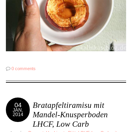
0 comments
Bratapfeltiramisu mit
04
JAN.
Mandel-Knusperboden
2014
LHCF, Low Carb