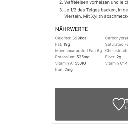
Waffeleisen vorheizen und leic
Je 1/2 des Teiges backen, in 
Vierteln. Mit Xylith abschmeck
NÄHRWERTE
Calories:
399
kcal
Carbohydra
Fat:
19
g
Saturated F
Monounsaturated Fat:
5
g
Cholesterol
Potassium:
535
mg
Fiber:
2
g
Vitamin A:
550
IU
Vitamin C:
4
Iron:
2
mg
T
L