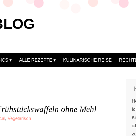
BLOG
ICS
ALLE REZEPTE
KULINARISCHE REISE
RECHT
He
Frühstückswaffeln ohne Mehl
Ic
Ka
cal
,
Vegetarisch
ic
z