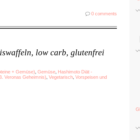
0 comments
swaffeln, low carb, glutenfrei
teine + Gemüse)
,
Gemüse
,
Hashimoto Diät -
B. Veronas Geheimnis)
,
Vegetarisch
,
Vorspeisen und
G