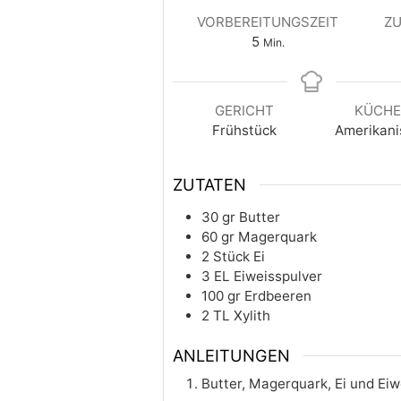
VORBEREITUNGSZEIT
ZU
5
Min.
GERICHT
KÜCH
Frühstück
Amerikani
ZUTATEN
30
gr
Butter
60
gr
Magerquark
2
Stück
Ei
3
EL
Eiweisspulver
100
gr
Erdbeeren
2
TL
Xylith
ANLEITUNGEN
Butter, Magerquark, Ei und Eiw