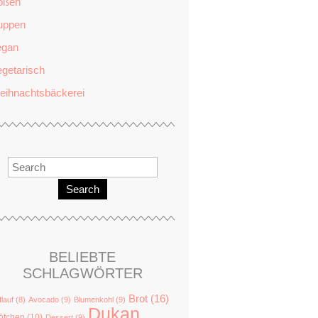
oßen
uppen
egan
getarisch
eihnachtsbäckerei
Search
BELIEBTE
SCHLAGWÖRTER
Brot
(16)
flauf
(8)
Avocado
(9)
Blumenkohl
(9)
Dukan
ötchen
(10)
Dessert
(9)