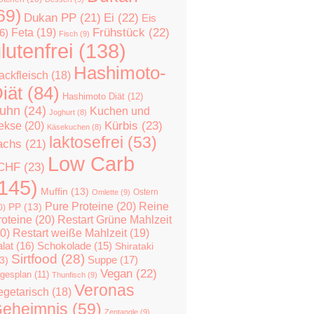
69)
Dukan PP
(21)
Ei
(22)
Eis
Feta
(19)
Frühstück
(22)
6)
Fisch
(9)
lutenfrei
(138)
Hashimoto-
ackfleisch
(18)
iät
(84)
Hashimoto Diät
(12)
uhn
(24)
Kuchen und
Joghurt
(8)
Kürbis
(23)
ekse
(20)
Käsekuchen
(8)
laktosefrei
(53)
achs
(21)
Low Carb
CHF
(23)
145)
Muffin
(13)
Ostern
Omlette
(9)
Pure Proteine
(20)
Reine
PP
(13)
0)
roteine
(20)
Restart Grüne Mahlzeit
0)
Restart weiße Mahlzeit
(19)
lat
(16)
Schokolade
(15)
Shirataki
Sirtfood
(28)
Suppe
(17)
3)
Vegan
(22)
gesplan
(11)
Thunfisch
(9)
Veronas
egetarisch
(18)
eheimnis
(59)
Zentangle
(9)