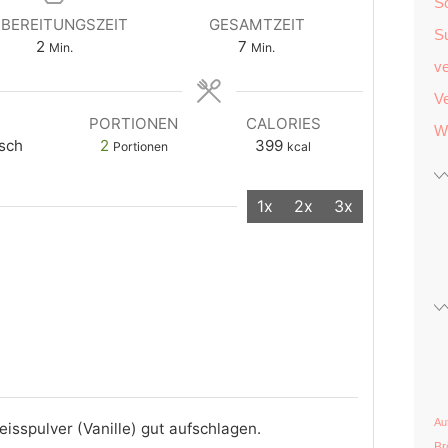
S
BEREITUNGSZEIT
GESAMTZEIT
S
2
7
Min.
Min.
v
Ve
E
PORTIONEN
CALORIES
W
sch
2
399
Portionen
kcal
1x
2x
3x
Au
eisspulver (Vanille) gut aufschlagen.
Br