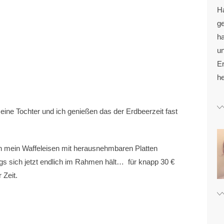
H
g
ha
u
Er
he
ine Tochter und ich genießen das der Erdbeerzeit fast
ch mein Waffeleisen mit herausnehmbaren Platten
gs sich jetzt endlich im Rahmen hält… für knapp 30 €
 Zeit.