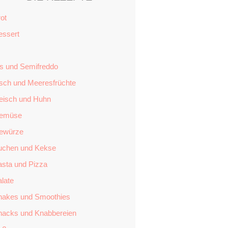
ot
essert
is und Semifreddo
isch und Meeresfrüchte
leisch und Huhn
emüse
ewürze
uchen und Kekse
asta und Pizza
late
hakes und Smoothies
nacks und Knabbereien