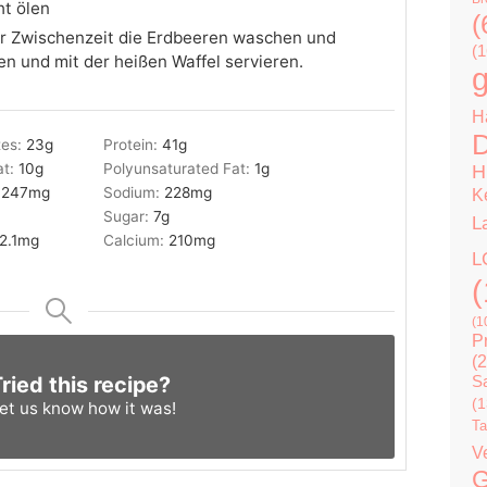
ht ölen
(
der Zwischenzeit die Erdbeeren waschen und
(1
en und mit der heißen Waffel servieren.
g
H
D
tes:
23
g
Protein:
41
g
at:
10
g
Polyunsaturated Fat:
1
g
H
:
247
mg
Sodium:
228
mg
K
Sugar:
7
g
L
2.1
mg
Calcium:
210
mg
L
(
(1
P
(2
ried this recipe?
Sa
(1
et us know
how it was!
Ta
V
G