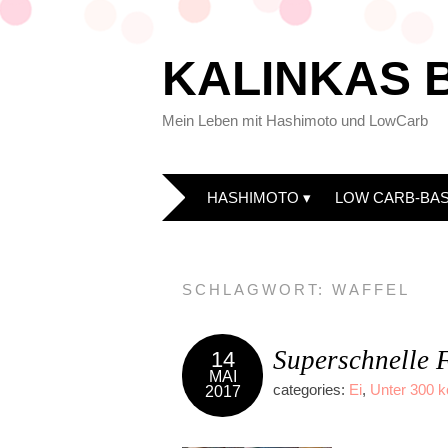
KALINKAS 
Mein Leben mit Hashimoto und LowCarb
HASHIMOTO
LOW CARB-BAS
SCHLAGWORT:
WAFFEL
Superschnelle 
14
MAI
categories:
Ei
,
Unter 300 k
2017