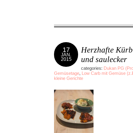
Herzhafte Kürbi
17
JAN.
und saulecker
2015
categories:
Dukan PG (Pro
Gemüsetage
,
Low Carb mit Gemüse (z.
kleine Gerichte