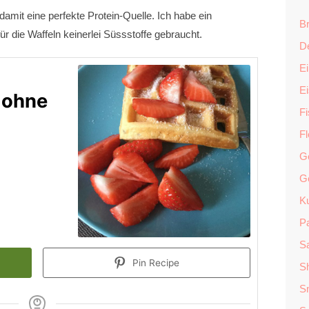
damit eine perfekte Protein-Quelle. Ich habe ein
Br
ür die Waffeln keinerlei Süssstoffe gebraucht.
D
Ei
E
 ohne
F
F
G
G
K
P
Sa
Pin Recipe
S
S