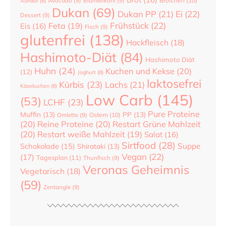
Brötchen
(10)
Auflauf
(8)
Avocado
(9)
Blumenkohl
(9)
Dukan
(69)
Dukan PP
(21)
Ei
(22)
Dessert
(9)
Frühstück
(22)
Feta
(19)
Eis
(16)
Fisch
(9)
glutenfrei
(138)
Hackfleisch
(18)
Hashimoto-Diät
(84)
Hashimoto Diät
Huhn
(24)
Kuchen und Kekse
(20)
(12)
Joghurt
(8)
laktosefrei
Kürbis
(23)
Lachs
(21)
Käsekuchen
(8)
Low Carb
(145)
(53)
LCHF
(23)
Pure Proteine
Muffin
(13)
PP
(13)
Ostern
(10)
Omlette
(9)
(20)
Reine Proteine
(20)
Restart Grüne Mahlzeit
(20)
Restart weiße Mahlzeit
(19)
Salat
(16)
Sirtfood
(28)
Suppe
Schokolade
(15)
Shirataki
(13)
Vegan
(22)
(17)
Tagesplan
(11)
Thunfisch
(9)
Veronas Geheimnis
Vegetarisch
(18)
(59)
Zentangle
(9)