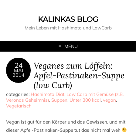
KALINKAS BLOG
Mein Leben mit Hashimoto und LowCarb
MENU
Veganes zum Löffeln:
24
MAI
Apfel-Pastinaken-Suppe
2014
(low Carb)
categories:
Hashimoto Diät
,
Low Carb mit Gemüse (z.B.
Veronas Geheimnis)
,
Suppen
,
Unter 300 kcal
,
vegan
,
Vegetarisch
Vegan ist gut für den Körper und das Gewissen, und mit
dieser Apfel-Pastinaken-Suppe tut das nicht mal weh