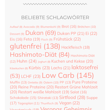
BELIEBTE SCHLAGWÖRTER
Brot
(16)
Brötchen
(10)
Auflauf
(8)
Avocado
(9)
Blumenkohl
(9)
Dukan
(69)
Dukan PP
(21)
Ei
(22)
Dessert
(9)
Frühstück
(22)
Feta
(19)
Eis
(16)
Fisch
(9)
glutenfrei
(138)
Hackfleisch
(18)
Hashimoto-Diät
(84)
Hashimoto Diät
Huhn
(24)
Kuchen und Kekse
(20)
(12)
Joghurt
(8)
laktosefrei
Kürbis
(23)
Lachs
(21)
Käsekuchen
(8)
Low Carb
(145)
(53)
LCHF
(23)
Pure Proteine
Muffin
(13)
PP
(13)
Ostern
(10)
Omlette
(9)
(20)
Reine Proteine
(20)
Restart Grüne Mahlzeit
(20)
Restart weiße Mahlzeit
(19)
Salat
(16)
Sirtfood
(28)
Suppe
Schokolade
(15)
Shirataki
(13)
Vegan
(22)
(17)
Tagesplan
(11)
Thunfisch
(9)
Veronas Geheimnis
Vegetarisch
(18)