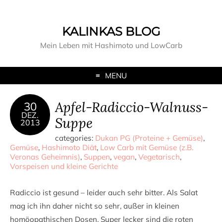
KALINKAS BLOG
Mein Leben mit Hashimoto und LowCarb
MENU
Apfel-Radiccio-Walnuss-
30
DEZ.
Suppe
2013
categories:
Dukan PG (Proteine + Gemüse)
,
Gemüse
,
Hashimoto Diät
,
Low Carb mit Gemüse (z.B.
Veronas Geheimnis)
,
Suppen
,
vegan
,
Vegetarisch
,
Vorspeisen und kleine Gerichte
Radiccio ist gesund – leider auch sehr bitter. Als Salat
mag ich ihn daher nicht so sehr, außer in kleinen
homöopathischen Dosen. Super lecker sind die roten