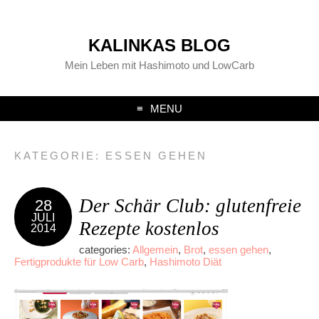
KALINKAS BLOG
Mein Leben mit Hashimoto und LowCarb
MENU
KATEGORIE:
ESSEN GEHEN
Der Schär Club: glutenfreie
28
JULI
Rezepte kostenlos
2014
categories:
Allgemein
,
Brot
,
essen gehen
,
Fertigprodukte für Low Carb
,
Hashimoto Diät