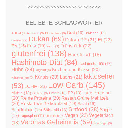
BELIEBTE SCHLAGWÖRTER
Brot
(16)
Brötchen
(10)
Auflauf
(8)
Avocado
(9)
Blumenkohl
(9)
Dukan
(69)
Dukan PP
(21)
Ei
(22)
Dessert
(9)
Feta
(19)
Frühstück
(22)
Eis
(16)
Fisch
(9)
glutenfrei
(138)
Hackfleisch
(18)
Hashimoto-Diät
(84)
Hashimoto Diät
(12)
Huhn
(24)
Kuchen und Kekse
(20)
Joghurt
(8)
laktosefrei
Kürbis
(23)
Lachs
(21)
Käsekuchen
(8)
Low Carb
(145)
(53)
LCHF
(23)
Pure Proteine
Muffin
(13)
PP
(13)
Ostern
(10)
Omlette
(9)
(20)
Reine Proteine
(20)
Restart Grüne Mahlzeit
(20)
Restart weiße Mahlzeit
(19)
Salat
(16)
Sirtfood
(28)
Suppe
Schokolade
(15)
Shirataki
(13)
Vegan
(22)
(17)
Vegetarisch
Tagesplan
(11)
Thunfisch
(9)
Veronas Geheimnis
(59)
(18)
Zentangle
(9)