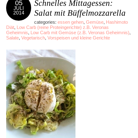
Schnelles Mittagessen:
05
JULI
Salat mit Büffelmozzarella
2014
categories:
essen gehen
,
Gemüse
,
Hashimoto
Diät
,
Low Carb (reine Proteingerichte) z.B. Veronas
Geheimnis
,
Low Carb mit Gemüse (z.B. Veronas Geheimnis)
,
Salate
,
Vegetarisch
,
Vorspeisen und kleine Gerichte