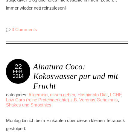
immer wieder nett reinzulesen!
3 Comments
Alnatura Coco:
22
FEB.
Kokoswasser pur und mit
2014
Frucht
categories:
Allgemein
,
essen gehen
,
Hashimoto Diät
,
LCHF
,
Low Carb (reine Proteingerichte) z.B. Veronas Geheimnis
,
Shakes und Smoothies
Montag bin ich beim Einkaufen über diesen kleinen Tetrapack
gestolpert: