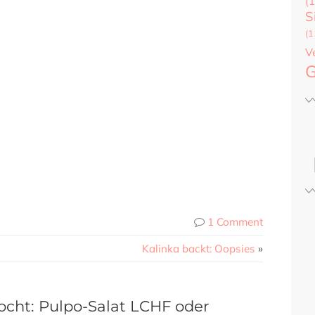
(1
S
(1
V
G
1 Comment
Kalinka backt: Oopsies
»
cht: Pulpo-Salat LCHF oder