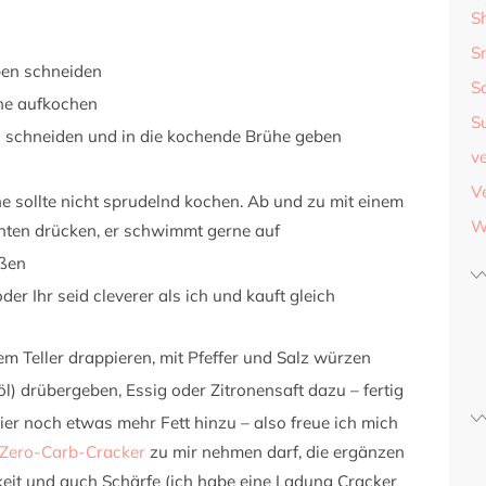
S
S
ben schneiden
S
e aufkochen
S
fen schneiden und in die kochende Brühe geben
v
V
he sollte nicht sprudelnd kochen. Ab und zu mit einem
W
unten drücken, er schwimmt gerne auf
eßen
er Ihr seid cleverer als ich und kauft gleich
m Teller drappieren, mit Pfeffer und Salz würzen
öl) drübergeben, Essig oder Zitronensaft dazu – fertig
er noch etwas mehr Fett hinzu – also freue ich mich
Zero-Carb-Cracker
zu mir nehmen darf, die ergänzen
it und auch Schärfe (ich habe eine Ladung Cracker