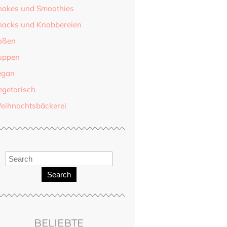
hakes und Smoothies
nacks und Knabbereien
oßen
uppen
egan
egetarisch
eihnachtsbäckerei
Search
BELIEBTE