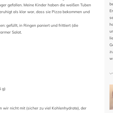
b
Finger gefallen. Meine Kinder haben die weißen Tuben
E
beruhigt als klar war, dass sie Pizza bekommen und
s
h
n: gefüllt, in Ringen paniert und frittiert (die
u
warmer Salat.
li
G
zu
w
5 g)
 wir nicht mit (sicher zu viel Kohlenhydrate), der