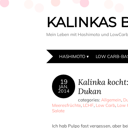
KALINKAS 
Mein Leben mit Hashimoto und LowCar
HASHIMOTO
LOW CARB-BA
Kalinka kocht
19
JAN.
Dukan
2014
categories:
Allgemein
,
D
Meeresfrüchte
,
LCHF
,
Low Carb
,
Low C
Salate
Ich hab Pulpo fast vergessen, aber be