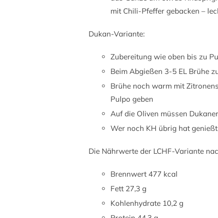
mit Chili-Pfeffer gebacken – lec
Dukan-Variante:
Zubereitung wie oben bis zu Pu
Beim Abgießen 3-5 EL Brühe zu
Brühe noch warm mit Zitronens
Pulpo geben
Auf die Oliven müssen Dukaner 
Wer noch KH übrig hat genießt
Die Nährwerte der LCHF-Variante na
Brennwert 477 kcal
Fett 27,3 g
Kohlenhydrate 10,2 g
Protein 44,3 g