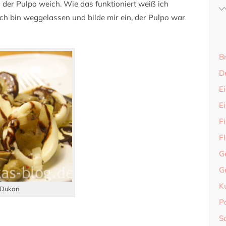
 der Pulpo weich. Wie das funktioniert weiß ich
 ich bin weggelassen und bilde mir ein, der Pulpo war
B
D
Ei
E
F
F
G
G
K
 Dukan
P
S