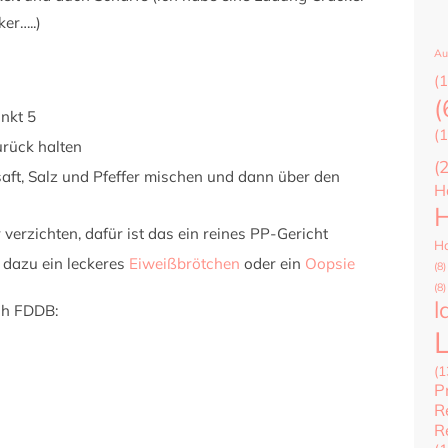
ker…..)
Au
(1
(
nkt 5
(1
rück halten
(
aft, Salz und Pfeffer mischen und dann über den
H
H
verzichten, dafür ist das ein reines PP-Gericht
Ha
 dazu ein leckeres
Eiweißbrötchen
oder ein
Oopsie
(8)
(8)
l
ch FDDB:
(1
P
R
R