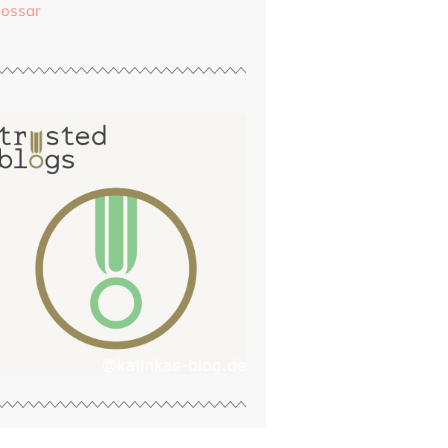
lossar