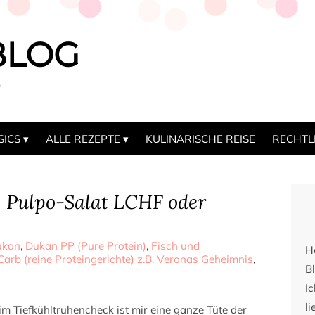
BLOG
b
SICS
ALLE REZEPTE
KULINARISCHE REISE
RECHTL
: Pulpo-Salat LCHF oder
ukan
,
Dukan PP (Pure Protein)
,
Fisch und
H
arb (reine Proteingerichte) z.B. Veronas Geheimnis
,
Bl
I
li
im Tiefkühltruhencheck ist mir eine ganze Tüte der