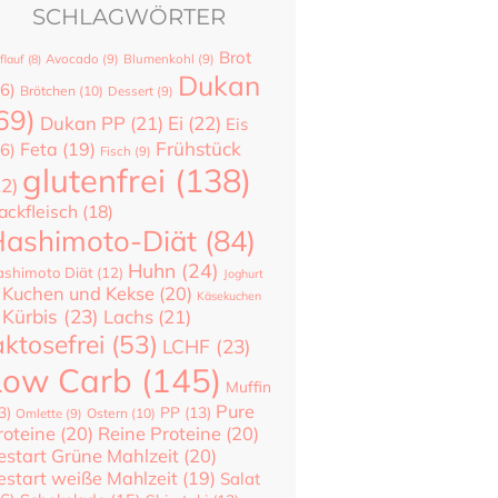
SCHLAGWÖRTER
Brot
flauf
(8)
Avocado
(9)
Blumenkohl
(9)
Dukan
6)
Brötchen
(10)
Dessert
(9)
69)
Dukan PP
(21)
Ei
(22)
Eis
Frühstück
Feta
(19)
6)
Fisch
(9)
glutenfrei
(138)
22)
ackfleisch
(18)
ashimoto-Diät
(84)
Huhn
(24)
shimoto Diät
(12)
Joghurt
Kuchen und Kekse
(20)
Käsekuchen
Kürbis
(23)
Lachs
(21)
aktosefrei
(53)
LCHF
(23)
Low Carb
(145)
Muffin
Pure
3)
PP
(13)
Ostern
(10)
Omlette
(9)
roteine
(20)
Reine Proteine
(20)
estart Grüne Mahlzeit
(20)
estart weiße Mahlzeit
(19)
Salat