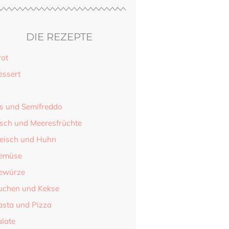
DIE REZEPTE
rot
essert
is und Semifreddo
isch und Meeresfrüchte
leisch und Huhn
emüse
ewürze
uchen und Kekse
asta und Pizza
alate