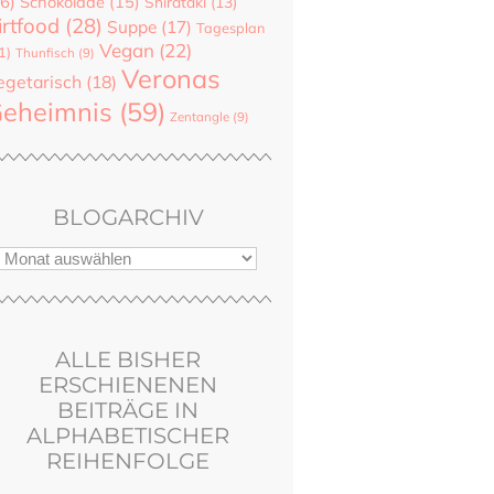
6)
Schokolade
(15)
Shirataki
(13)
irtfood
(28)
Suppe
(17)
Tagesplan
Vegan
(22)
1)
Thunfisch
(9)
Veronas
egetarisch
(18)
eheimnis
(59)
Zentangle
(9)
BLOGARCHIV
ALLE BISHER
ERSCHIENENEN
BEITRÄGE IN
ALPHABETISCHER
REIHENFOLGE