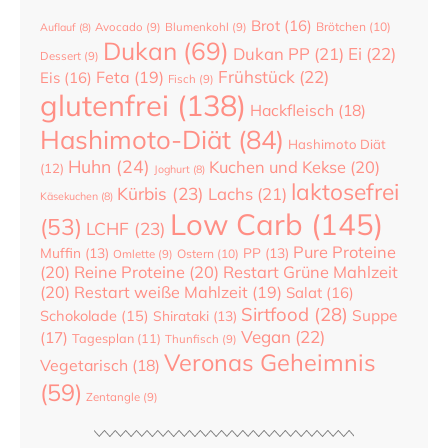
Brot
(16)
Brötchen
(10)
Auflauf
(8)
Avocado
(9)
Blumenkohl
(9)
Dukan
(69)
Dukan PP
(21)
Ei
(22)
Dessert
(9)
Frühstück
(22)
Feta
(19)
Eis
(16)
Fisch
(9)
glutenfrei
(138)
Hackfleisch
(18)
Hashimoto-Diät
(84)
Hashimoto Diät
Huhn
(24)
Kuchen und Kekse
(20)
(12)
Joghurt
(8)
laktosefrei
Kürbis
(23)
Lachs
(21)
Käsekuchen
(8)
Low Carb
(145)
(53)
LCHF
(23)
Pure Proteine
Muffin
(13)
PP
(13)
Ostern
(10)
Omlette
(9)
(20)
Reine Proteine
(20)
Restart Grüne Mahlzeit
(20)
Restart weiße Mahlzeit
(19)
Salat
(16)
Sirtfood
(28)
Suppe
Schokolade
(15)
Shirataki
(13)
Vegan
(22)
(17)
Tagesplan
(11)
Thunfisch
(9)
Veronas Geheimnis
Vegetarisch
(18)
(59)
Zentangle
(9)