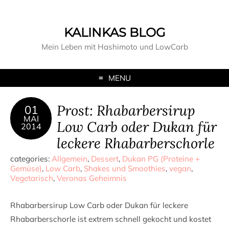
KALINKAS BLOG
Mein Leben mit Hashimoto und LowCarb
MENU
Prost: Rhabarbersirup
01
MAI
Low Carb oder Dukan für
2014
leckere Rhabarberschorle
categories:
Allgemein
,
Dessert
,
Dukan PG (Proteine +
Gemüse)
,
Low Carb
,
Shakes und Smoothies
,
vegan
,
Vegetarisch
,
Veronas Geheimnis
Rhabarbersirup Low Carb oder Dukan für leckere
Rhabarberschorle ist extrem schnell gekocht und kostet