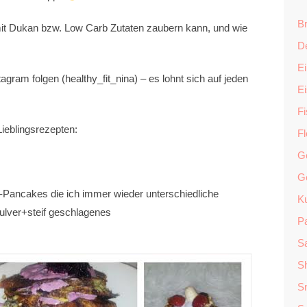
Br
it Dukan bzw. Low Carb Zutaten zaubern kann, und wie
D
Ei
gram folgen (healthy_fit_nina) – es lohnt sich auf jeden
E
F
Lieblingsrezepten:
F
G
G
n-Pancakes die ich immer wieder unterschiedliche
K
ulver+steif geschlagenes
P
Sa
S
S