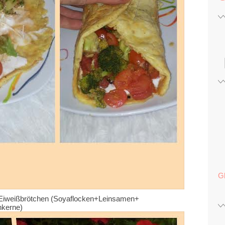
G
 Eiweißbrötchen (Soyaflocken+Leinsamen+
kerne)