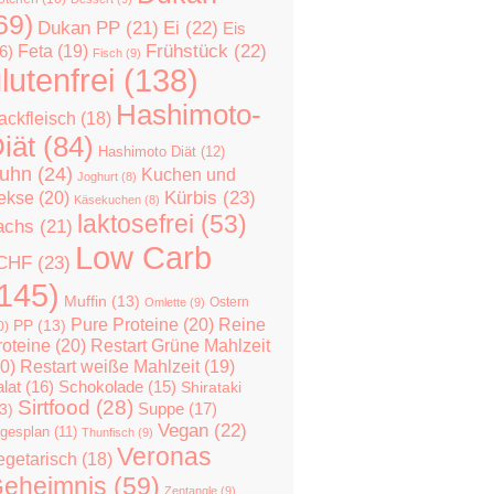
69)
Dukan PP
(21)
Ei
(22)
Eis
Feta
(19)
Frühstück
(22)
6)
Fisch
(9)
lutenfrei
(138)
Hashimoto-
ackfleisch
(18)
iät
(84)
Hashimoto Diät
(12)
uhn
(24)
Kuchen und
Joghurt
(8)
Kürbis
(23)
ekse
(20)
Käsekuchen
(8)
laktosefrei
(53)
achs
(21)
Low Carb
CHF
(23)
145)
Muffin
(13)
Ostern
Omlette
(9)
Pure Proteine
(20)
Reine
PP
(13)
0)
roteine
(20)
Restart Grüne Mahlzeit
0)
Restart weiße Mahlzeit
(19)
lat
(16)
Schokolade
(15)
Shirataki
Sirtfood
(28)
Suppe
(17)
3)
Vegan
(22)
gesplan
(11)
Thunfisch
(9)
Veronas
egetarisch
(18)
eheimnis
(59)
Zentangle
(9)