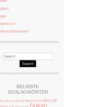
oßen
uppen
egan
getarisch
eihnachtsbäckerei
Search
BELIEBTE
SCHLAGWÖRTER
Brot
(16)
flauf
(8)
Avocado
(9)
Blumenkohl
(9)
Dukan
ötchen
(10)
Dessert
(9)