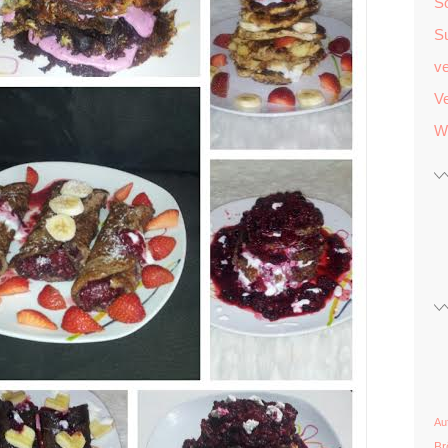
S
S
v
Ve
W
Au
Br