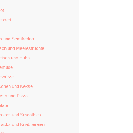
ot
essert
is und Semifreddo
isch und Meeresfrüchte
leisch und Huhn
emüse
ewürze
uchen und Kekse
asta und Pizza
late
hakes und Smoothies
nacks und Knabbereien