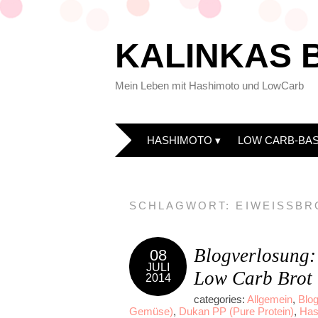
KALINKAS 
Mein Leben mit Hashimoto und LowCarb
HASHIMOTO
LOW CARB-BAS
SCHLAGWORT:
EIWEISSBR
Blogverlosung: 
08
JULI
Low Carb Brot
2014
categories:
Allgemein
,
Blo
Gemüse)
,
Dukan PP (Pure Protein)
,
Has