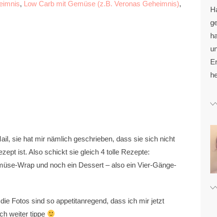
heimnis
,
Low Carb mit Gemüse (z.B. Veronas Geheimnis)
,
H
g
ha
u
Er
he
il, sie hat mir nämlich geschrieben, dass sie sich nicht
ept ist. Also schickt sie gleich 4 tolle Rezepte:
üse-Wrap und noch ein Dessert – also ein Vier-Gänge-
die Fotos sind so appetitanregend, dass ich mir jetzt
ch weiter tippe