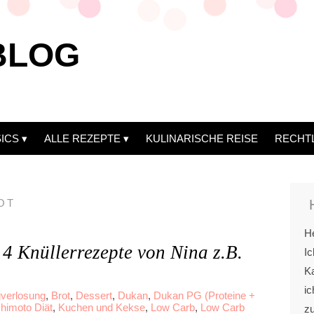
BLOG
ICS
ALLE REZEPTE
KULINARISCHE REISE
RECHT
OT
He
4 Knüllerrezepte von Nina z.B.
Ic
Ka
ic
gverlosung
,
Brot
,
Dessert
,
Dukan
,
Dukan PG (Proteine +
himoto Diät
,
Kuchen und Kekse
,
Low Carb
,
Low Carb
z