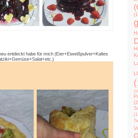
(
(1
g
H
D
H
neu entdeckt habe für mich (Eier+Eiweißpulver+Kaltes
K
tziki+Gemüse+Salat+etc.)
L
L
(
(1
P
(2
Sa
(1
Ta
V
G