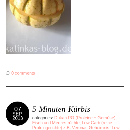
0 comments
5-Minuten-Kürbis
07
SEP.
categories:
Dukan PG (Proteine + Gemüse)
,
2013
Fisch und Meeresfrüchte
,
Low Carb (reine
Proteingerichte) z.B. Veronas Geheimnis
,
Low