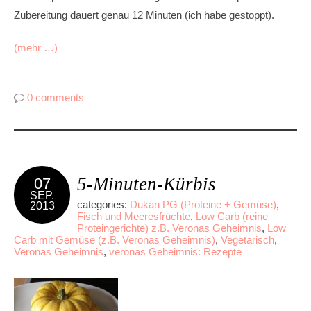
Zubereitung dauert genau 12 Minuten (ich habe gestoppt).
(mehr …)
0 comments
5-Minuten-Kürbis
07
SEP.
categories:
Dukan PG (Proteine + Gemüse)
,
2013
Fisch und Meeresfrüchte
,
Low Carb (reine
Proteingerichte) z.B. Veronas Geheimnis
,
Low
Carb mit Gemüse (z.B. Veronas Geheimnis)
,
Vegetarisch
,
Veronas Geheimnis
,
veronas Geheimnis: Rezepte