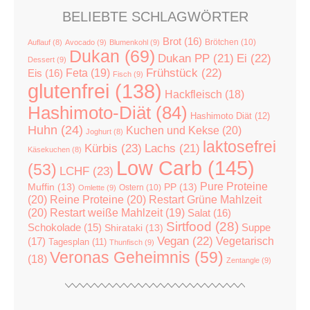
BELIEBTE SCHLAGWÖRTER
Brot
(16)
Brötchen
(10)
Auflauf
(8)
Avocado
(9)
Blumenkohl
(9)
Dukan
(69)
Dukan PP
(21)
Ei
(22)
Dessert
(9)
Feta
(19)
Frühstück
(22)
Eis
(16)
Fisch
(9)
glutenfrei
(138)
Hackfleisch
(18)
Hashimoto-Diät
(84)
Hashimoto Diät
(12)
Huhn
(24)
Kuchen und Kekse
(20)
Joghurt
(8)
laktosefrei
Kürbis
(23)
Lachs
(21)
Käsekuchen
(8)
Low Carb
(145)
(53)
LCHF
(23)
Pure Proteine
Muffin
(13)
PP
(13)
Ostern
(10)
Omlette
(9)
(20)
Reine Proteine
(20)
Restart Grüne Mahlzeit
(20)
Restart weiße Mahlzeit
(19)
Salat
(16)
Sirtfood
(28)
Suppe
Schokolade
(15)
Shirataki
(13)
Vegan
(22)
(17)
Vegetarisch
Tagesplan
(11)
Thunfisch
(9)
Veronas Geheimnis
(59)
(18)
Zentangle
(9)