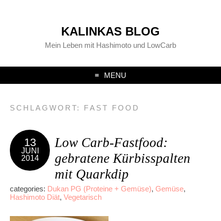
KALINKAS BLOG
Mein Leben mit Hashimoto und LowCarb
MENU
SCHLAGWORT:
FAST FOOD
Low Carb-Fastfood:
13
JUNI
gebratene Kürbisspalten
2014
mit Quarkdip
categories:
Dukan PG (Proteine + Gemüse)
,
Gemüse
,
Hashimoto Diät
,
Vegetarisch