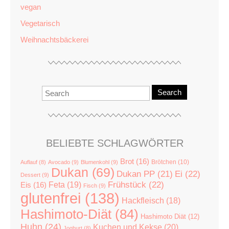
vegan
Vegetarisch
Weihnachtsbäckerei
Search
BELIEBTE SCHLAGWÖRTER
Brot
(16)
Brötchen
(10)
Auflauf
(8)
Avocado
(9)
Blumenkohl
(9)
Dukan
(69)
Dukan PP
(21)
Ei
(22)
Dessert
(9)
Feta
(19)
Frühstück
(22)
Eis
(16)
Fisch
(9)
glutenfrei
(138)
Hackfleisch
(18)
Hashimoto-Diät
(84)
Hashimoto Diät
(12)
Huhn
(24)
Kuchen und Kekse
(20)
Joghurt
(8)