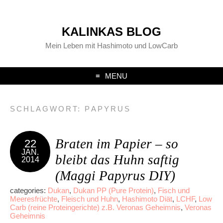
KALINKAS BLOG
Mein Leben mit Hashimoto und LowCarb
MENU
SCHLAGWORT:
PAPYRUS
Braten im Papier – so
22
JAN.
bleibt das Huhn saftig
2014
(Maggi Papyrus DIY)
categories:
Dukan
,
Dukan PP (Pure Protein)
,
Fisch und
Meeresfrüchte
,
Fleisch und Huhn
,
Hashimoto Diät
,
LCHF
,
Low
Carb (reine Proteingerichte) z.B. Veronas Geheimnis
,
Veronas
Geheimnis