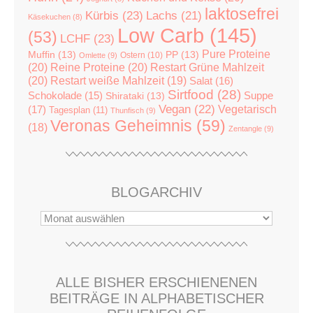
laktosefrei
Kürbis
(23)
Lachs
(21)
Käsekuchen
(8)
Low Carb
(145)
(53)
LCHF
(23)
Pure Proteine
Muffin
(13)
PP
(13)
Ostern
(10)
Omlette
(9)
(20)
Reine Proteine
(20)
Restart Grüne Mahlzeit
(20)
Restart weiße Mahlzeit
(19)
Salat
(16)
Sirtfood
(28)
Suppe
Schokolade
(15)
Shirataki
(13)
Vegan
(22)
(17)
Vegetarisch
Tagesplan
(11)
Thunfisch
(9)
Veronas Geheimnis
(59)
(18)
Zentangle
(9)
BLOGARCHIV
ALLE BISHER ERSCHIENENEN
BEITRÄGE IN ALPHABETISCHER