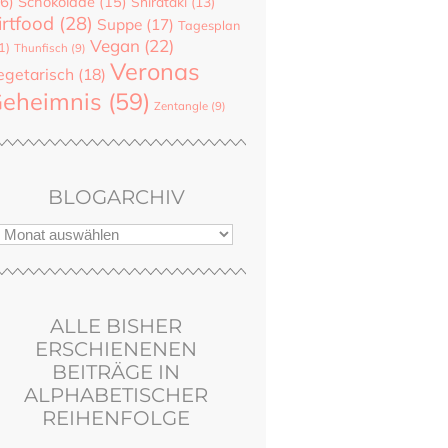
6)
Schokolade
(15)
Shirataki
(13)
irtfood
(28)
Suppe
(17)
Tagesplan
Vegan
(22)
1)
Thunfisch
(9)
Veronas
egetarisch
(18)
eheimnis
(59)
Zentangle
(9)
BLOGARCHIV
ALLE BISHER
ERSCHIENENEN
BEITRÄGE IN
ALPHABETISCHER
REIHENFOLGE