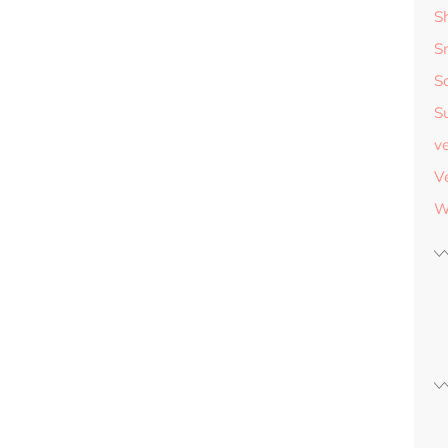
S
S
S
S
v
V
W