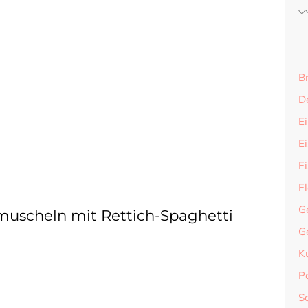
B
D
Ei
E
F
F
G
muscheln mit Rettich-Spaghetti
G
K
P
S