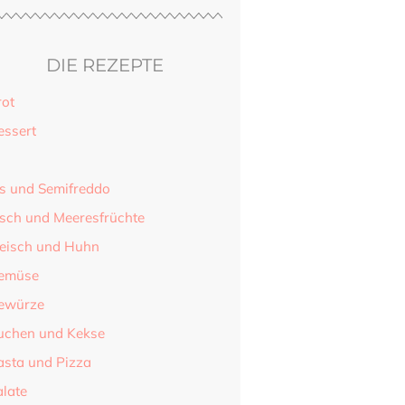
DIE REZEPTE
rot
essert
is und Semifreddo
isch und Meeresfrüchte
leisch und Huhn
emüse
ewürze
uchen und Kekse
asta und Pizza
alate