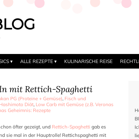
BLOG
b
SICS
ALLE REZEPTE
KULINARISCHE REISE
RECHTL
n mit Rettich-Spaghetti
kan PG (Proteine + Gemüse)
,
Fisch und
Hashimoto Diät
,
Low Carb mit Gemüse (z.B. Veronas
nas Geheimnis: Rezepte
H
Bl
schon öfter gezeigt, und
Rettich-Spaghetti
gab es
I
d sie mal in der Hauptrolle! Rettichspaghetti mit
li