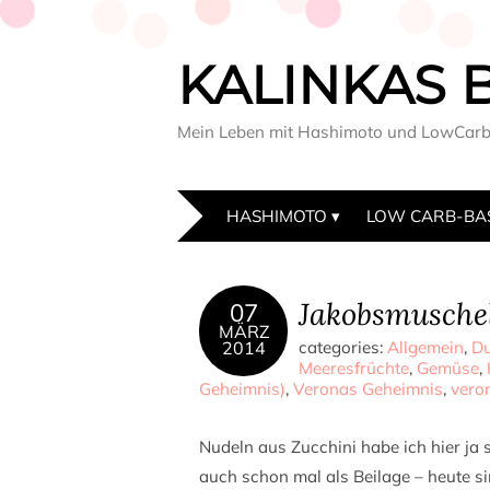
KALINKAS 
Mein Leben mit Hashimoto und LowCar
HASHIMOTO
LOW CARB-BA
Jakobsmuschel
07
MÄRZ
2014
categories:
Allgemein
,
Du
Meeresfrüchte
,
Gemüse
,
Geheimnis)
,
Veronas Geheimnis
,
vero
Nudeln aus Zucchini habe ich hier ja 
auch schon mal als Beilage – heute sin