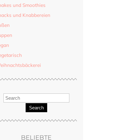
hakes und Smoothies
nacks und Knabbereien
oßen
uppen
egan
egetarisch
eihnachtsbäckerei
Search
BELIEBTE