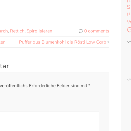
(1
S
(1
V
G
urch
,
Rettich
,
Spiralisieren
0 comments
ken
Puffer aus Blumenkohl als Rösti Low Carb
»
tar
eröffentlicht.
Erforderliche Felder sind mit
*