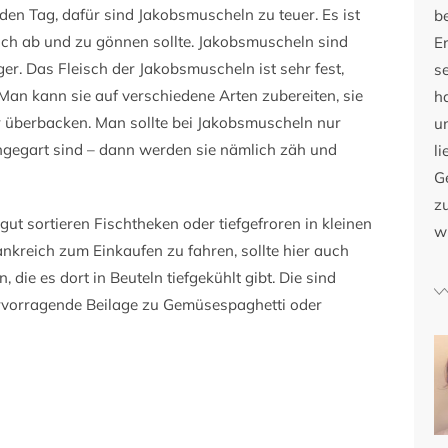
eden Tag, dafür sind Jakobsmuscheln zu teuer. Es ist
b
sich ab und zu gönnen sollte. Jakobsmuscheln sind
E
ger. Das Fleisch der Jakobsmuscheln ist sehr fest,
s
 Man kann sie auf verschiedene Arten zubereiten, sie
h
er überbacken. Man sollte bei Jakobsmuscheln nur
u
chgegart sind – dann werden sie nämlich zäh und
li
G
zu
ut sortieren Fischtheken oder tiefgefroren in kleinen
w
nkreich zum Einkaufen zu fahren, sollte hier auch
 die es dort in Beuteln tiefgekühlt gibt. Die sind
ervorragende Beilage zu Gemüsespaghetti oder