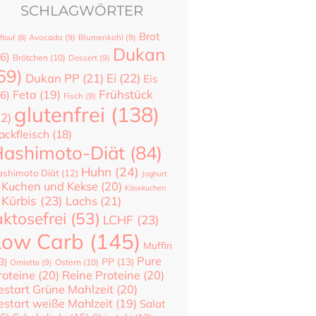
SCHLAGWÖRTER
Brot
flauf
(8)
Avocado
(9)
Blumenkohl
(9)
Dukan
6)
Brötchen
(10)
Dessert
(9)
69)
Dukan PP
(21)
Ei
(22)
Eis
Frühstück
Feta
(19)
6)
Fisch
(9)
glutenfrei
(138)
22)
ackfleisch
(18)
ashimoto-Diät
(84)
Huhn
(24)
shimoto Diät
(12)
Joghurt
Kuchen und Kekse
(20)
Käsekuchen
Kürbis
(23)
Lachs
(21)
aktosefrei
(53)
LCHF
(23)
Low Carb
(145)
Muffin
Pure
3)
PP
(13)
Ostern
(10)
Omlette
(9)
roteine
(20)
Reine Proteine
(20)
estart Grüne Mahlzeit
(20)
estart weiße Mahlzeit
(19)
Salat