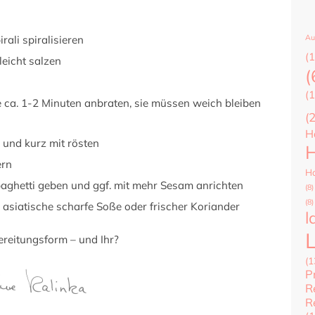
Au
rali spiralisieren
(1
leicht salzen
(
(1
 ca. 1-2 Minuten anbraten, sie müssen weich bleiben
(
H
 und kurz mit rösten
H
ern
Ha
paghetti geben und ggf. mit mehr Sesam anrichten
(8)
(8)
asiatische scharfe Soße oder frischer Koriander
l
reitungsform – und Ihr?
(1
P
R
R