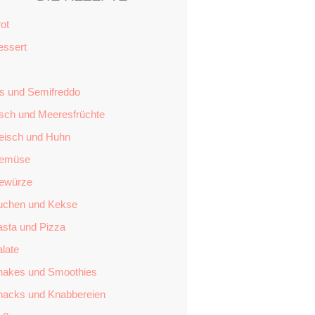
ot
essert
is und Semifreddo
isch und Meeresfrüchte
leisch und Huhn
emüse
ewürze
uchen und Kekse
asta und Pizza
late
hakes und Smoothies
nacks und Knabbereien