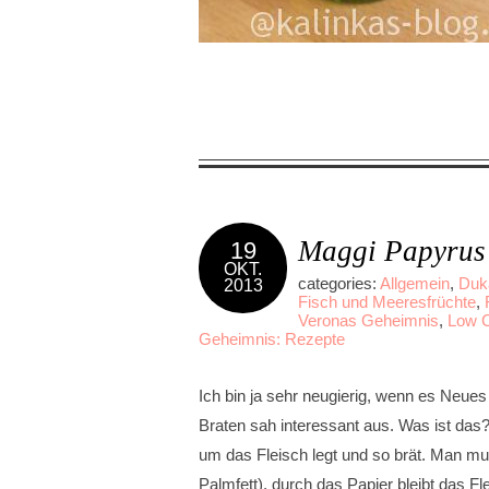
Maggi Papyrus 
19
OKT.
categories:
Allgemein
,
Duk
2013
Fisch und Meeresfrüchte
,
Veronas Geheimnis
,
Low C
Geheimnis: Rezepte
Ich bin ja sehr neugierig, wenn es Neue
Braten sah interessant aus. Was ist da
um das Fleisch legt und so brät. Man mu
Palmfett), durch das Papier bleibt das Fl