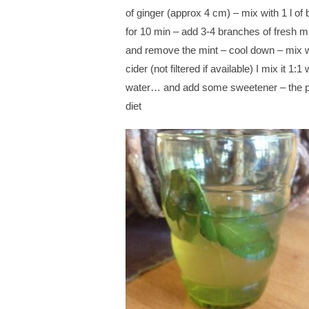
of ginger (approx 4 cm) – mix with 1 l of 
for 10 min – add 3-4 branches of fresh min
and remove the mint – cool down – mix w
cider (not filtered if available) I mix it 1:1
water… and add some sweetener – the per
diet