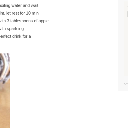
boiling water and wait
t, let rest for 10 min
ith 3 tablespoons of apple
 with sparkling
fect drink for a