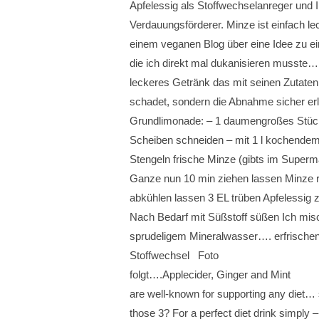
Apfelessig als Stoffwechselanreger und 
Verdauungsförderer. Minze ist einfach leck
einem veganen Blog über eine Idee zu ei
die ich direkt mal dukanisieren musste…
leckeres Getränk das mit seinen Zutaten e
schadet, sondern die Abnahme sicher erlei
Grundlimonade: – 1 daumengroßes Stück
Scheiben schneiden – mit 1 l kochendem
Stengeln frische Minze (gibts im Super
Ganze nun 10 min ziehen lassen Minze
abkühlen lassen 3 EL trüben Apfelessig z
Nach Bedarf mit Süßstoff süßen Ich mis
sprudeligem Mineralwasser…. erfrischen
Stoffwechsel Foto
folgt….
Applecider, Ginger and Mint
are well-known for supporting any diet…
those 3? For a perfect diet drink simply –