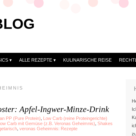
BLOG
ICS
ALLE REZEPTE
KULINARISCHE REISE
RECHT
HEIMNIS
He
oster: Apfel-Ingwer-Minze-Drink
Ic
Ka
an PP (Pure Protein)
,
Low Carb (reine Proteingerichte)
ow Carb mit Gemüse (z.B. Veronas Geheimnis)
,
Shakes
ic
etarisch
,
veronas Geheimnis: Rezepte
z