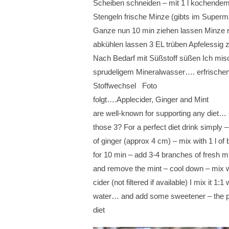
Scheiben schneiden – mit 1 l kochendem
Stengeln frische Minze (gibts im Super
Ganze nun 10 min ziehen lassen Minze
abkühlen lassen 3 EL trüben Apfelessig z
Nach Bedarf mit Süßstoff süßen Ich mis
sprudeligem Mineralwasser…. erfrischen
Stoffwechsel Foto
folgt….
Applecider, Ginger and Mint
are well-known for supporting any diet…
those 3? For a perfect diet drink simply –
of ginger (approx 4 cm) – mix with 1 l of 
for 10 min – add 3-4 branches of fresh min
and remove the mint – cool down – mix w
cider (not filtered if available) I mix it 1:1
water… and add some sweetener – the per
diet