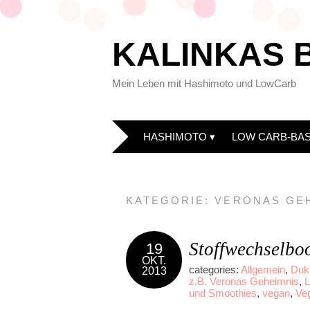
KALINKAS 
Mein Leben mit Hashimoto und LowCarb
HASHIMOTO
LOW CARB-BAS
KATEGORIE:
VERONAS GE
Stoffwechselbo
19
OKT.
categories:
Allgemein
,
Duk
2013
z.B. Veronas Geheimnis
,
L
und Smoothies
,
vegan
,
Veg