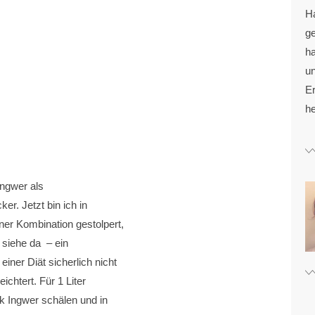
H
g
ha
u
Er
he
Ingwer als
er. Jetzt bin ich in
ner Kombination gestolpert,
 siehe da – ein
iner Diät sicherlich nicht
chtert. Für 1 Liter
 Ingwer schälen und in