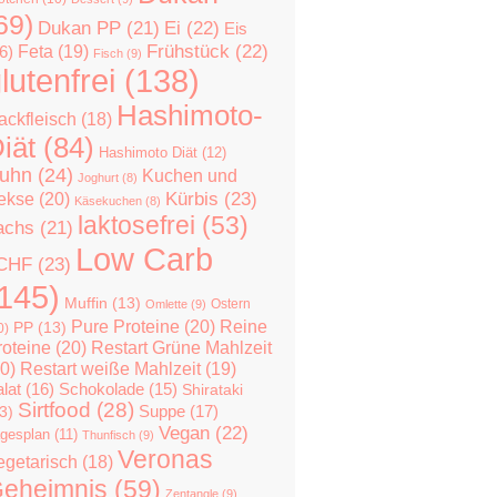
69)
Dukan PP
(21)
Ei
(22)
Eis
Feta
(19)
Frühstück
(22)
6)
Fisch
(9)
lutenfrei
(138)
Hashimoto-
ackfleisch
(18)
iät
(84)
Hashimoto Diät
(12)
uhn
(24)
Kuchen und
Joghurt
(8)
Kürbis
(23)
ekse
(20)
Käsekuchen
(8)
laktosefrei
(53)
achs
(21)
Low Carb
CHF
(23)
145)
Muffin
(13)
Ostern
Omlette
(9)
Pure Proteine
(20)
Reine
PP
(13)
0)
roteine
(20)
Restart Grüne Mahlzeit
0)
Restart weiße Mahlzeit
(19)
lat
(16)
Schokolade
(15)
Shirataki
Sirtfood
(28)
Suppe
(17)
3)
Vegan
(22)
gesplan
(11)
Thunfisch
(9)
Veronas
egetarisch
(18)
eheimnis
(59)
Zentangle
(9)