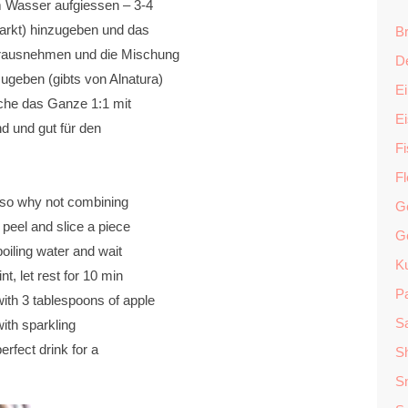
 Wasser aufgiessen – 3-4
markt) hinzugeben und das
Br
 rausnehmen und die Mischung
D
ugeben (gibts von Alnatura)
Ei
che das Ganze 1:1 mit
E
d und gut für den
F
F
 so why not combining
G
 peel and slice a piece
G
boiling water and wait
K
t, let rest for 10 min
P
ith 3 tablespoons of apple
Sa
 with sparkling
fect drink for a
S
S