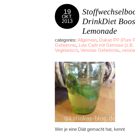
Stoffwechselbo
19
OKT.
Drink
Diet Boos
2013
Lemonade
categories:
Allgemein
,
Dukan PP (Pure P
Geheimnis
,
Low Carb mit Gemüse (z.B.
Vegetarisch
,
Veronas Geheimnis
,
veron
Wer je eine Diät gemacht hat, kennt