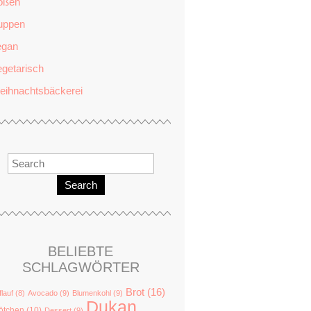
oßen
uppen
egan
getarisch
eihnachtsbäckerei
Search
BELIEBTE
SCHLAGWÖRTER
Brot
(16)
flauf
(8)
Avocado
(9)
Blumenkohl
(9)
Dukan
ötchen
(10)
Dessert
(9)