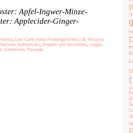
(
oster: Apfel-Ingwer-Minze-
(1
ter: Applecider-Ginger-
g
H
D
rotein)
,
Low Carb (reine Proteingerichte) z.B. Veronas
 Veronas Geheimnis)
,
Shakes und Smoothies
,
vegan
,
H
as Geheimnis: Rezepte
K
L
L
(
(1
P
(2
Sa
(1
Ta
V
G