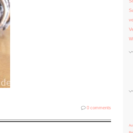
S
S
v
Ve
W
0 comments
Au
Br